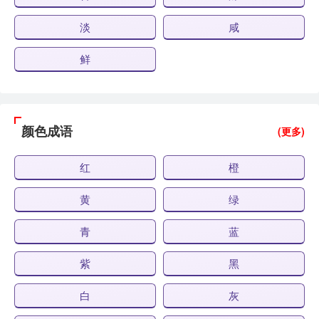
淡
咸
鲜
颜色成语
(更多)
红
橙
黄
绿
青
蓝
紫
黑
白
灰