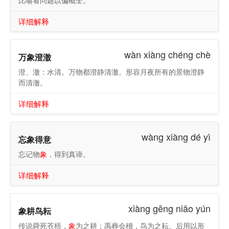
比喻看问题以偏概全。
详细解释
wàn xiàng chéng chè
万象澄澈
澄、澈：水清。万物都澄静清澈。形容月夜所有的景物澄静
而清澈。
详细解释
wàng xiàng dé yì
忘象得意
忘记物
象
，得到真谛。
详细解释
xiàng gēng niǎo yún
象耕鸟耘
传说舜死苍梧，
象
为之耕；禹葬会稽，鸟为之耘。后用以形