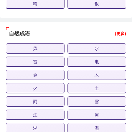
粉
银
自然成语
(更多)
风
水
雷
电
金
木
火
土
雨
雪
江
河
湖
海