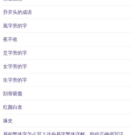
乔开头的成语
風字旁的字
夜不收
爻字旁的字
女字旁的字
生字旁的字
刮骨吸髓
红颜白发
掾史
易的繁体字怎么写？这份易字繁体详解，助你正确书写汉字_汉字繁体学习