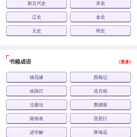
新五代史
宋史
辽史
金史
元史
明史
书籍成语
(更多)
镜花缘
西厢记
歧路灯
花月痕
过秦论
窦娥冤
陈情表
琵琶行
进学解
孽海花