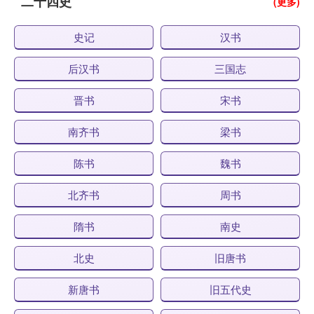
二十四史
(更多)
史记
汉书
后汉书
三国志
晋书
宋书
南齐书
梁书
陈书
魏书
北齐书
周书
隋书
南史
北史
旧唐书
新唐书
旧五代史