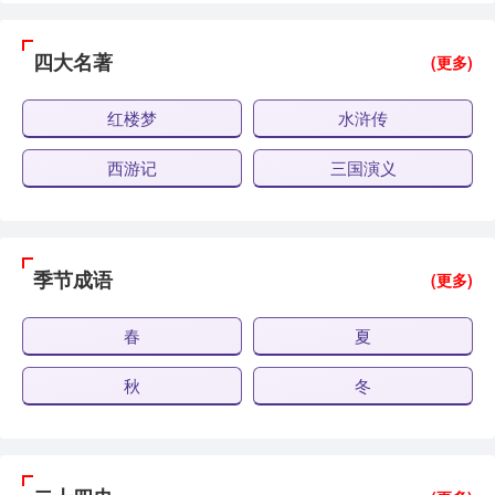
四大名著
(更多)
红楼梦
水浒传
西游记
三国演义
季节成语
(更多)
春
夏
秋
冬