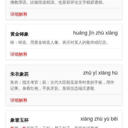
佛教用语。比喻悟道精深。也形容评论文字精辟透彻。
详细解释
huáng jīn zhù xiàng
黄金铸象
铸：铸造。用黄金铸造人像。表示对某人的敬仰或纪念。
详细解释
zhū yī xiàng hù
朱衣象笏
朱衣：指主考官；笏：古代大臣朝见皇帝时拿的手板，用作
记事。身着红袍，手执牙笏。形容仪态端庄肃敬
详细解释
xiàng zhù yù bēi
象箸玉杯