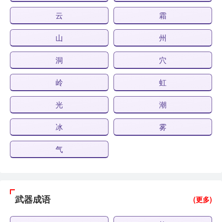
云
霜
山
州
洞
穴
岭
虹
光
潮
冰
雾
气
武器成语
(更多)