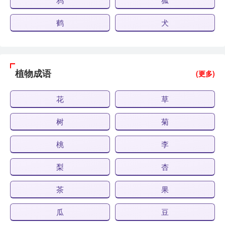
鹤
犬
植物成语
(更多)
花
草
树
菊
桃
李
梨
杏
茶
果
瓜
豆