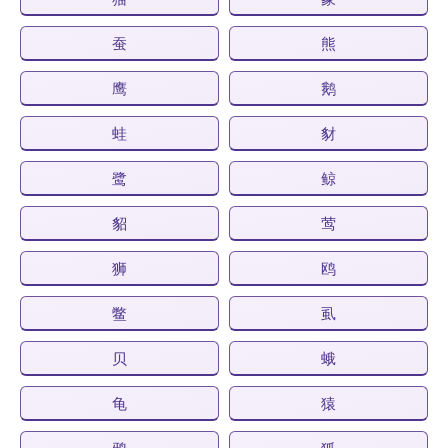
蚕
熊
鹰
鹅
蛙
豺
鹭
鲸
貂
莺
狮
鸥
鳖
虱
贝
蛾
龟
猿
鸦
狐