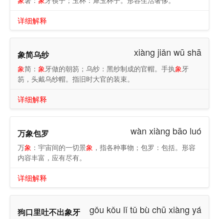
象
箸：
象
牙筷子；玉杯：犀玉杯子。形容生活奢侈。
详细解释
xiàng jiǎn wū shā
象简乌纱
象
简：
象
牙做的朝笏；乌纱：黑纱制成的官帽。手执
象
牙
笏，头戴乌纱帽。指旧时大官的装束。
详细解释
wàn xiàng bāo luó
万象包罗
万
象
：宇宙间的一切景
象
，指各种事物；包罗：包括。形容
内容丰富，应有尽有。
详细解释
gǒu kǒu lǐ tǔ bù chū xiàng yá
狗口里吐不出象牙