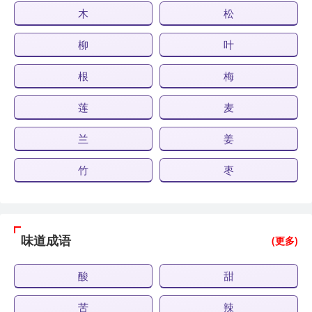
木
松
柳
叶
根
梅
莲
麦
兰
姜
竹
枣
味道成语
(更多)
酸
甜
苦
辣