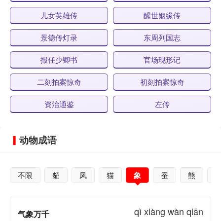
儿女英雄传
醒世姻缘传
景德传灯录
东周列国志
报任少卿书
官场现形记
二刻拍案惊奇
初刻拍案惊奇
资治通鉴
左传
动物成语
不限
貂
凤
猫
象
蚕
熊
qì xiàng wàn qiān
气象万千