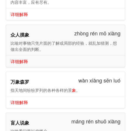
内容丰富，应有尽有。
详细解释
zhòng rén mō xiàng
众人摸象
比喻对事物只凭片面的了解或局部的经验，就乱加猜测，想
做出全面的判断。
详细解释
wàn xiàng sēn luó
万象森罗
指天地间纷纷罗列的各种各样的景
象
。
详细解释
máng rén shuō xiàng
盲人说象