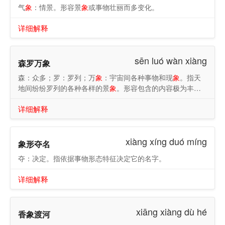
气
象
：情景。形容景
象
或事物壮丽而多变化。
详细解释
sēn luó wàn xiàng
森罗万象
森：众多；罗：罗列；万
象
：宇宙间各种事物和现
象
。指天
地间纷纷罗列的各种各样的景
象
。形容包含的内容极为丰
富。
详细解释
xiàng xíng duó míng
象形夺名
夺：决定。指依据事物形态特征决定它的名字。
详细解释
xiāng xiàng dù hé
香象渡河