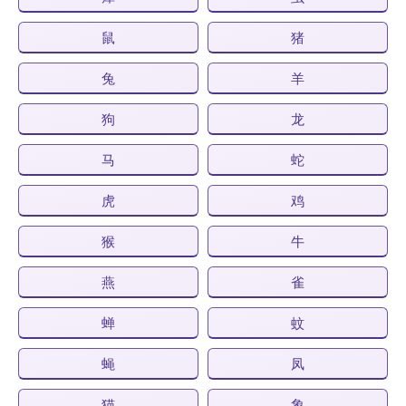
鼠
猪
兔
羊
狗
龙
马
蛇
虎
鸡
猴
牛
燕
雀
蝉
蚊
蝇
凤
猫
象