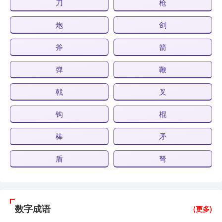
刀
枪
炮
剑
斧
箭
弹
鞭
戟
叉
钩
棍
棒
矛
盾
弩
数字成语
(更多)