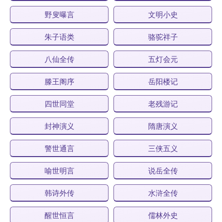
野叟曝言
文明小史
朱子语类
骆驼祥子
八仙全传
五灯会元
滕王阁序
岳阳楼记
四世同堂
老残游记
封神演义
隋唐演义
警世通言
三侠五义
喻世明言
说岳全传
韩诗外传
水浒全传
醒世恒言
儒林外史