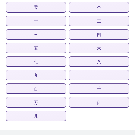
零
个
一
二
三
四
五
六
七
八
九
十
百
千
万
亿
几