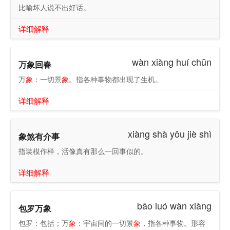
比喻坏人说不出好话。
详细解释
wàn xiàng huí chūn
万象回春
万
象
：一切景
象
。指各种事物都出现了生机。
详细解释
xiàng shà yǒu jiè shì
象煞有介事
指装模作样，活像真有那么一回事似的。
详细解释
bāo luó wàn xiàng
包罗万象
包罗：包括；万
象
：宇宙间的一切景
象
，指各种事物。形容