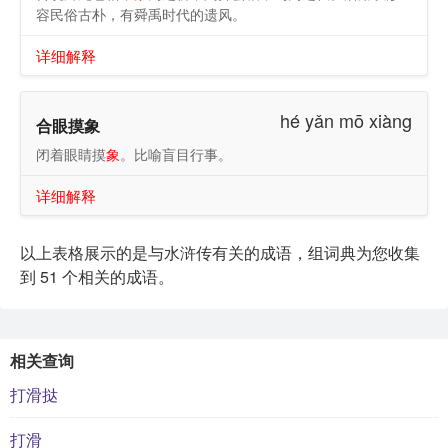
容民俗古朴，有舜禹时代的遗风。
详细解释
hé yǎn mō xiàng
合眼摸象
闭着眼睛摸
象
。比喻盲目行事。
详细解释
以上表格展示的是与水浒传有关的成语，组词典为您收集
到 51 个相关的成语。
相关查询
打滑挞
打滑