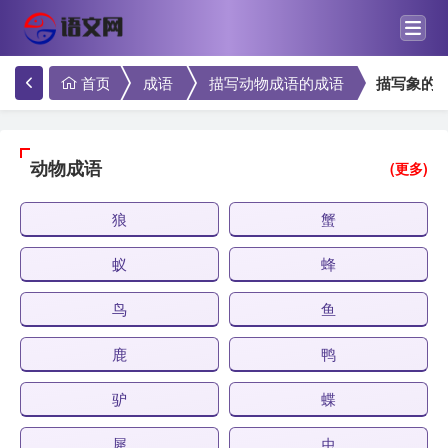
首页
成语
描写动物成语的成语
描写象的
动物成语
(更多)
狼
蟹
蚁
蜂
鸟
鱼
鹿
鸭
驴
蝶
犀
虫