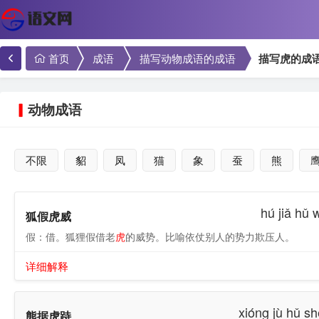
首页
成语
描写动物成语的成语
描写虎的成
动物成语
不限
貂
凤
猫
象
蚕
熊
hú jiǎ hǔ 
狐假虎威
假：借。狐狸假借老
虎
的威势。比喻依仗别人的势力欺压人。
详细解释
xióng jù hǔ s
熊据虎跱