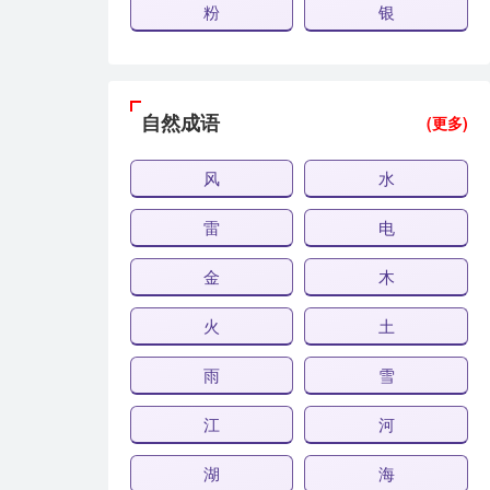
粉
银
自然成语
(更多)
风
水
雷
电
金
木
火
土
雨
雪
江
河
湖
海