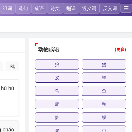
组词
造句
成语
诗文
翻译
近义词
反义词
动物成语
(更多)
狼
蟹
鸥
鳖
虱
贝
蛾
龟
猿
鸦
蚁
蜂
hǔ hǔ
鸟
鱼
鹿
鸭
驴
蝶
g cháo
犀
虫