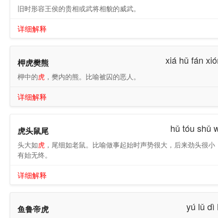
旧时形容王侯的贵相或武将相貌的威武。
详细解释
xiá hǔ fán xi
柙虎樊熊
柙中的
虎
，樊内的熊。比喻被囚的恶人。
详细解释
hǔ tóu shǔ 
虎头鼠尾
头大如
虎
，尾细如老鼠。比喻做事起始时声势很大，后来劲头很小
有始无终。
详细解释
yú lǔ dì
鱼鲁帝虎