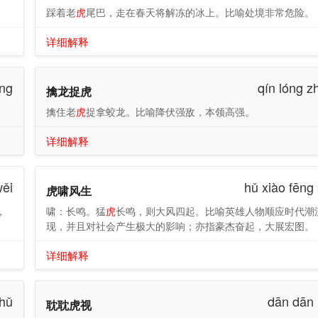
踩着老
虎
尾巴，走在春天将解冻的冰上。比喻处境非常危险。
详细解释
óng
qín lóng z
擒龙捉虎
擒住老
虎
捉拿蛟龙。比喻降伏强敌，本领高强。
详细解释
wěi
hǔ xiào fēng
虎啸风生
，
啸：长鸣。猛
虎
长鸣，则大风四起。比喻英雄人物顺应时代潮
现，并且对社会产生极大的影响；亦指豪杰奋起，大展宏图。
详细解释
 hǔ
dān dān 
耽耽虎视