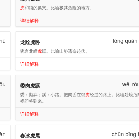
虎
和狼的巢穴。比喻极其危险的地方。
详细解释
 hǔ
lóng quán
龙跧虎卧
犹言龙蟠
虎
踞。比喻山势逶迤起伏。
详细解释
kǒu
wěi rò
委肉虎蹊
委：抛弃；蹊：小路。把肉丢在饿
虎
经过的路上。比喻处境危
祸即将到来。
详细解释
hàn
chūn bīng 
春冰虎尾