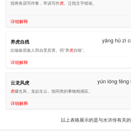
指将鱼误写作鲁，帝误写作
虎
。泛指文字错讹。
详细解释
yǎng hǔ zì 
养虎自残
比喻纵容敌人而自受其害。同“养
虎
自啮”。
详细解释
yún lóng fēng
云龙风虎
虎
啸生风，龙起生云。指同类的事物相感应。
详细解释
以上表格展示的是与水浒传有关的成