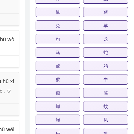
鼠
猪
兔
羊
 hǔ wò
狗
龙
马
蛇
虎
鸡
猴
牛
u hǔ xī
险，灾
燕
雀
蝉
蚊
蝇
凤
hǔ wěi
猫
象