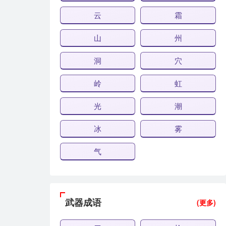
云
霜
山
州
洞
穴
岭
虹
光
潮
冰
雾
气
武器成语
(更多)