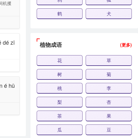
伺机攫
鹤
犬
 dé zǐ
植物成语
(更多)
花
草
树
菊
n é hǔ
桃
李
梨
杏
茶
果
瓜
豆