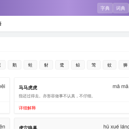
字典
词典
语
鹰
鹅
蛙
豺
鹭
鲸
莺
蚊
狮
wēi
mǎ mǎ 
马马虎虎
指还过得去。亦形容做事不认真，不仔细。
详细解释
hēn
hǔ xué lán
虎穴狼巢