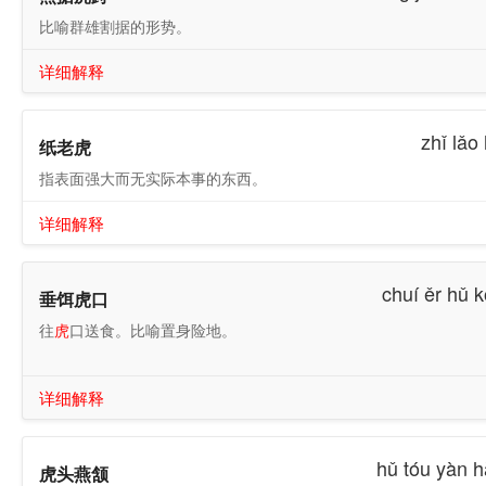
比喻群雄割据的形势。
详细解释
zhǐ lǎo
纸老虎
指表面强大而无实际本事的东西。
详细解释
chuí ěr hǔ 
垂饵虎口
往
虎
口送食。比喻置身险地。
详细解释
hǔ tóu yàn 
虎头燕颔