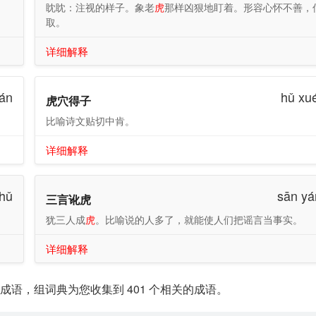
眈眈：注视的样子。象老
虎
那样凶狠地盯着。形容心怀不善，
取。
详细解释
cán
hǔ xué
虎穴得子
比喻诗文贴切中肯。
详细解释
 hǔ
sān yá
三言讹虎
犹三人成
虎
。比喻说的人多了，就能使人们把谣言当事实。
详细解释
语，组词典为您收集到 401 个相关的成语。