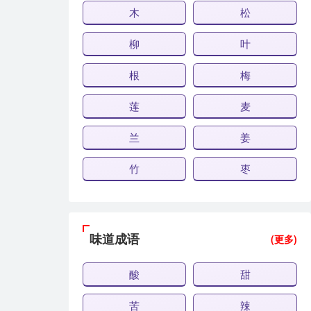
木
松
柳
叶
根
梅
莲
麦
兰
姜
竹
枣
味道成语
(更多)
酸
甜
苦
辣