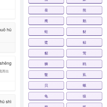
蚕
熊
鹰
鹅
huō hǔ
蛙
豺
鹭
鲸
貂
莺
 shēng
狮
鸥
流而出
鳖
虱
贝
蛾
龟
猿
hǔ shì
鸦
狐