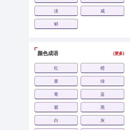
淡
咸
鲜
颜色成语
(更多)
红
橙
黄
绿
青
蓝
紫
黑
白
灰