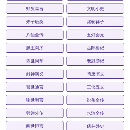
野叟曝言
文明小史
朱子语类
骆驼祥子
八仙全传
五灯会元
滕王阁序
岳阳楼记
四世同堂
老残游记
封神演义
隋唐演义
警世通言
三侠五义
喻世明言
说岳全传
韩诗外传
水浒全传
醒世恒言
儒林外史