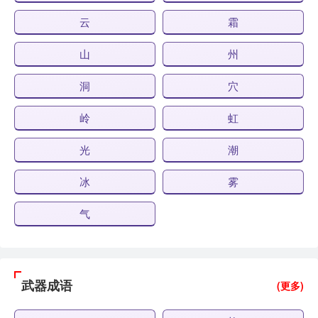
云
霜
山
州
洞
穴
岭
虹
光
潮
冰
雾
气
武器成语
(更多)