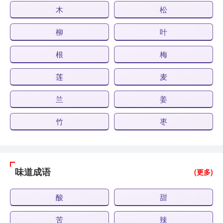
木
松
柳
叶
根
梅
莲
麦
兰
姜
竹
枣
味道成语
(更多)
酸
甜
苦
辣