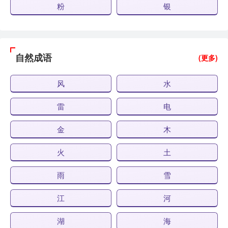
粉
银
自然成语
(更多)
风
水
雷
电
金
木
火
土
雨
雪
江
河
湖
海