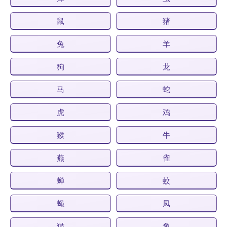
鼠
猪
兔
羊
狗
龙
马
蛇
虎
鸡
猴
牛
燕
雀
蝉
蚊
蝇
凤
猫
象