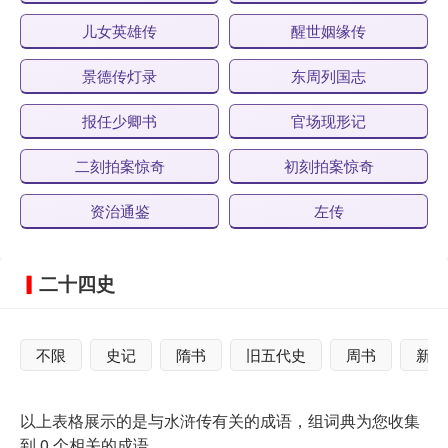
儿女英雄传
醒世姻缘传
景德传灯录
东周列国志
报任少卿书
官场现形记
二刻拍案惊奇
初刻拍案惊奇
资治通鉴
左传
二十四史
不限
史记
隋书
旧五代史
周书
新五
以上表格展示的是与水浒传有关的成语，组词典为您收集
到 0 个相关的成语。