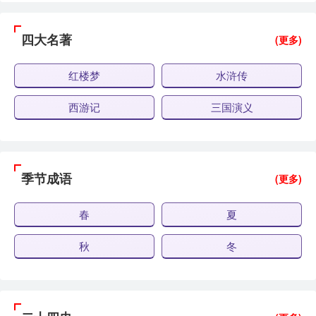
四大名著
(更多)
红楼梦
水浒传
西游记
三国演义
季节成语
(更多)
春
夏
秋
冬