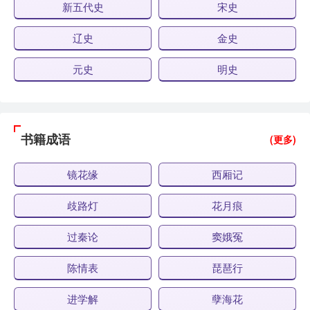
新五代史
宋史
辽史
金史
元史
明史
书籍成语
(更多)
镜花缘
西厢记
歧路灯
花月痕
过秦论
窦娥冤
陈情表
琵琶行
进学解
孽海花