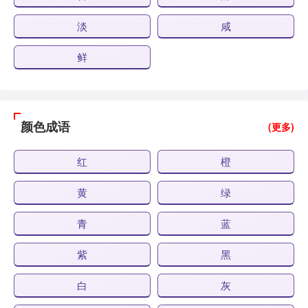
淡
咸
鲜
颜色成语
(更多)
红
橙
黄
绿
青
蓝
紫
黑
白
灰