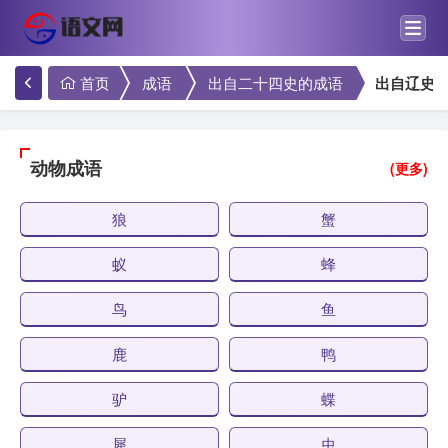
首页
成语
出自二十四史的成语
出自辽史
动物成语
(更多)
狼
蟹
蚁
蜂
鸟
鱼
鹿
鸭
驴
蝶
犀
虫