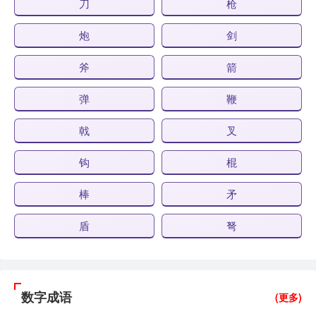
刀
枪
炮
剑
斧
箭
弹
鞭
戟
叉
钩
棍
棒
矛
盾
弩
数字成语
(更多)