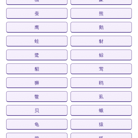
蚕
熊
鹰
鹅
蛙
豺
鹭
鲸
貂
莺
狮
鸥
鳖
虱
贝
蛾
龟
猿
鸦
狐