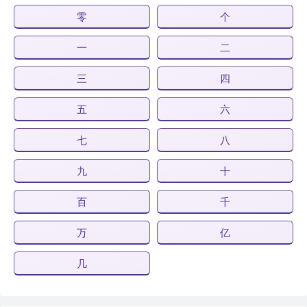
零
个
一
二
三
四
五
六
七
八
九
十
百
千
万
亿
几