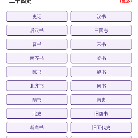
二十四史
(更多)
史记
汉书
后汉书
三国志
晋书
宋书
南齐书
梁书
陈书
魏书
北齐书
周书
隋书
南史
北史
旧唐书
新唐书
旧五代史