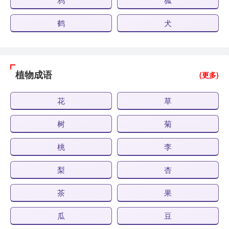
鹤
犬
植物成语
(更多)
花
草
树
菊
桃
李
梨
杏
茶
果
瓜
豆