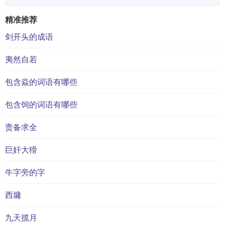
精准推荐
剑开头的成语
夷然自若
包含焱的词语有哪些
包含饲的词语有哪些
责备求全
巨奸大猾
牛字旁的字
西墉
九天揽月