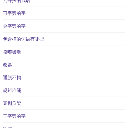
云开头的成语
彐字旁的字
金字旁的字
包含槿的词语有哪些
嘟嘟囔囔
改纂
通脱不拘
规矩准绳
豆棚瓜架
干字旁的字