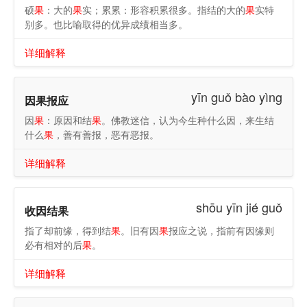
硕
果
：大的
果
实；累累：形容积累很多。指结的大的
果
实特
别多。也比喻取得的优异成绩相当多。
详细解释
yīn guǒ bào yìng
因果报应
因
果
：原因和结
果
。佛教迷信，认为今生种什么因，来生结
什么
果
，善有善报，恶有恶报。
详细解释
shōu yīn jié guǒ
收因结果
指了却前缘，得到结
果
。旧有因
果
报应之说，指前有因缘则
必有相对的后
果
。
详细解释