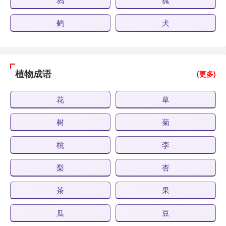
鹤
犬
植物成语
(更多)
花
草
树
菊
桃
李
梨
杏
茶
果
瓜
豆