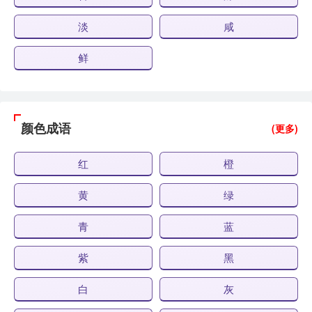
淡
咸
鲜
颜色成语
(更多)
红
橙
黄
绿
青
蓝
紫
黑
白
灰