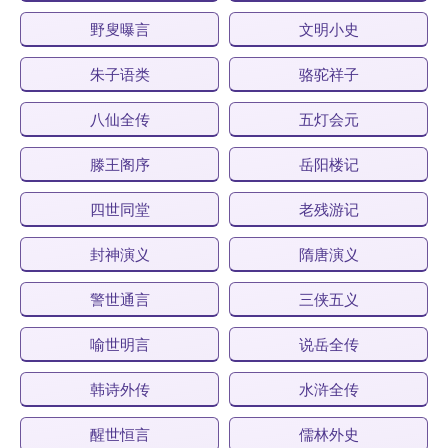
野叟曝言
文明小史
朱子语类
骆驼祥子
八仙全传
五灯会元
滕王阁序
岳阳楼记
四世同堂
老残游记
封神演义
隋唐演义
警世通言
三侠五义
喻世明言
说岳全传
韩诗外传
水浒全传
醒世恒言
儒林外史