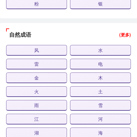
粉
银
自然成语
(更多)
风
水
雷
电
金
木
火
土
雨
雪
江
河
湖
海