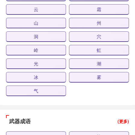
云
霜
山
州
洞
穴
岭
虹
光
潮
冰
雾
气
武器成语
(更多)