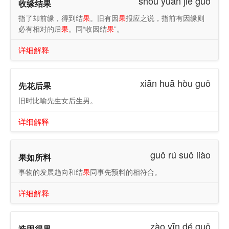
shōu yuán jié guǒ
收缘结果
指了却前缘，得到结
果
。旧有因
果
报应之说，指前有因缘则
必有相对的后
果
。同“收因结
果
”。
详细解释
xiān huā hòu guǒ
先花后果
旧时比喻先生女后生男。
详细解释
guǒ rú suǒ liào
果如所料
事物的发展趋向和结
果
同事先预料的相符合。
详细解释
zào yīn dé guǒ
造因得果