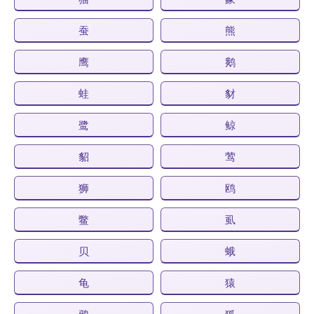
蚕
熊
鹰
鹅
蛙
豺
鹭
鲸
貂
莺
狮
鸥
鳖
虱
贝
蛾
龟
猿
鸦
狐