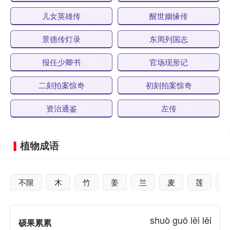
儿女英雄传
醒世姻缘传
景德传灯录
东周列国志
报任少卿书
官场现形记
二刻拍案惊奇
初刻拍案惊奇
资治通鉴
左传
植物成语
不限
木
竹
姜
兰
麦
莲
shuò guǒ lěi lěi
硕果累累