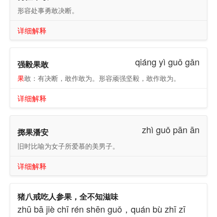
形容处事勇敢决断。
详细解释
qiáng yì guǒ gǎn
强毅果敢
果
敢：有决断，敢作敢为。形容顽强坚毅，敢作敢为。
详细解释
zhì guǒ pān ān
掷果潘安
旧时比喻为女子所爱慕的美男子。
详细解释
猪八戒吃人参果，全不知滋味
zhū bā jiè chī rén shēn guǒ，quán bù zhī zī