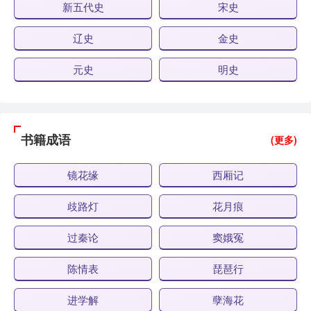
新五代史
宋史
辽史
金史
元史
明史
书籍成语
(更多)
镜花缘
西厢记
歧路灯
花月痕
过秦论
窦娥冤
陈情表
琵琶行
进学解
孽海花