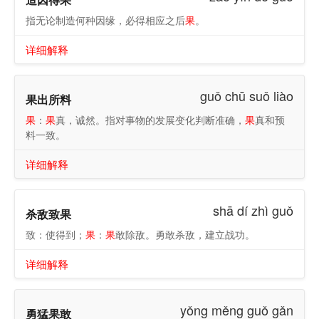
指无论制造何种因缘，必得相应之后
果
。
详细解释
guǒ chū suǒ liào
果出所料
果
：
果
真，诚然。指对事物的发展变化判断准确，
果
真和预
料一致。
详细解释
shā dí zhì guǒ
杀敌致果
致：使得到；
果
：
果
敢除敌。勇敢杀敌，建立战功。
详细解释
yǒng měng guǒ gǎn
勇猛果敢