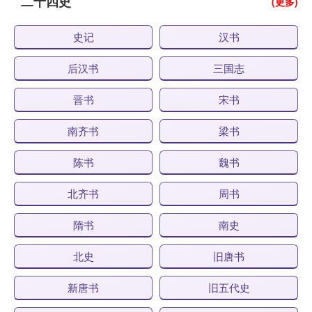
二十四史
(更多)
史记
汉书
后汉书
三国志
晋书
宋书
南齐书
梁书
陈书
魏书
北齐书
周书
隋书
南史
北史
旧唐书
新唐书
旧五代史