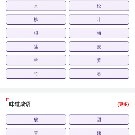
木
松
柳
叶
根
梅
莲
麦
兰
姜
竹
枣
味道成语
(更多)
酸
甜
苦
辣