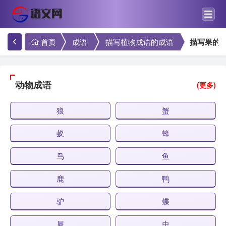
首页
成语
描写植物成语的成语
描写果的
动物成语
(更多)
狼
蟹
蚁
蜂
鸟
鱼
鹿
鸭
驴
蝶
犀
虫