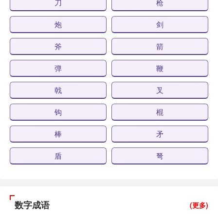
刀
枪
炮
剑
斧
箭
弹
鞭
戟
叉
钩
棍
棒
矛
盾
弩
数字成语
(更多)