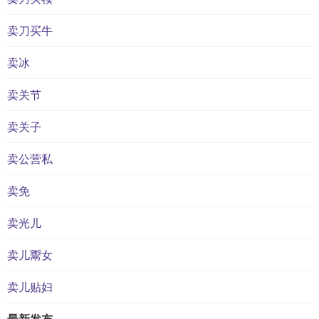
卖刀买牛
卖冰
卖关节
卖关子
卖公营私
卖免
卖光儿
卖儿鬻女
卖儿贴妇
最新发布