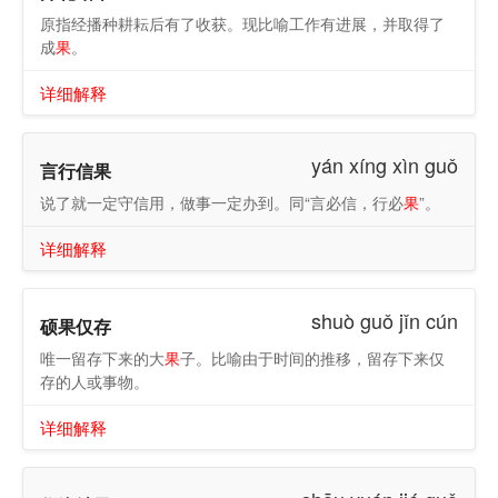
原指经播种耕耘后有了收获。现比喻工作有进展，并取得了
成
果
。
详细解释
yán xíng xìn guǒ
言行信果
说了就一定守信用，做事一定办到。同“言必信，行必
果
”。
详细解释
shuò guǒ jǐn cún
硕果仅存
唯一留存下来的大
果
子。比喻由于时间的推移，留存下来仅
存的人或事物。
详细解释