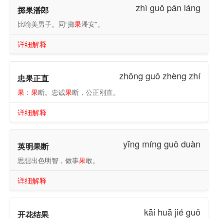
zhì guǒ pān láng
掷果潘郎
比喻美男子。同“掷
果
潘安”。
详细解释
zhōng guǒ zhèng zhí
忠果正直
果
：
果
断。忠诚
果
断，公正刚直。
详细解释
yīng míng guǒ duàn
英明果断
思想出色明智，做事
果
敢。
详细解释
kāi huā jié guǒ
开花结果