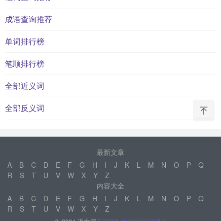
成语查询推荐
单词排行榜
笔顺排行榜
全部近义词
全部反义词
最新文章
A
B
C
D
E
F
G
H
I
J
K
L
M
N
O
P
Q
R
S
T
U
V
W
X
Y
Z
内容大全
A
B
C
D
E
F
G
H
I
J
K
L
M
N
O
P
Q
R
S
T
U
V
W
X
Y
Z