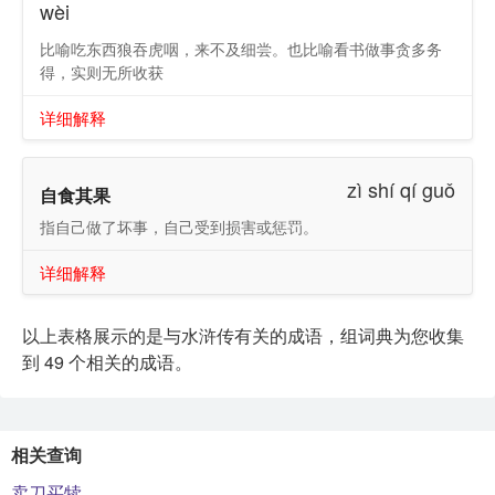
wèi
比喻吃东西狼吞虎咽，来不及细尝。也比喻看书做事贪多务
得，实则无所收获
详细解释
zì shí qí guǒ
自食其果
指自己做了坏事，自己受到损害或惩罚。
详细解释
以上表格展示的是与水浒传有关的成语，组词典为您收集
到 49 个相关的成语。
相关查询
卖刀买犊