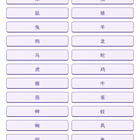
鼠
猪
兔
羊
狗
龙
马
蛇
虎
鸡
猴
牛
燕
雀
蝉
蚊
蝇
凤
猫
象