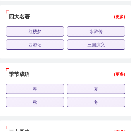
四大名著
(更多)
红楼梦
水浒传
西游记
三国演义
季节成语
(更多)
春
夏
秋
冬