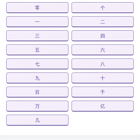
零
个
一
二
三
四
五
六
七
八
九
十
百
千
万
亿
几