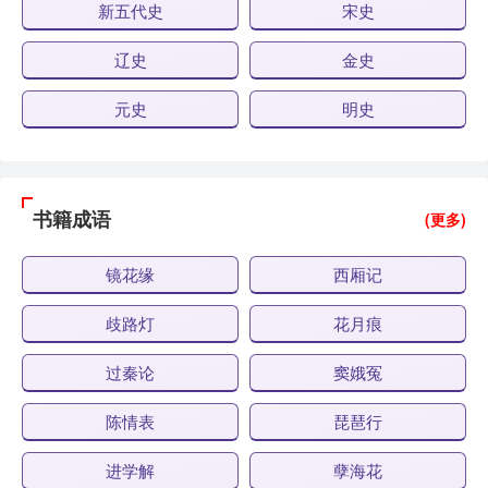
新五代史
宋史
辽史
金史
元史
明史
书籍成语
(更多)
镜花缘
西厢记
歧路灯
花月痕
过秦论
窦娥冤
陈情表
琵琶行
进学解
孽海花