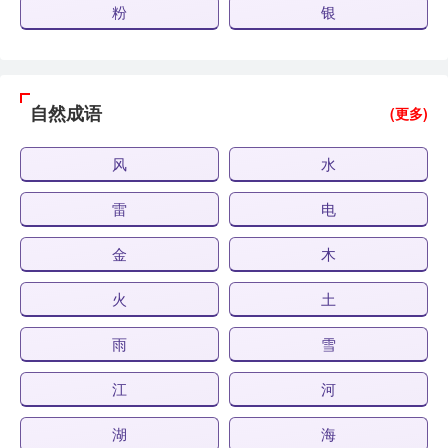
粉
银
自然成语
(更多)
风
水
雷
电
金
木
火
土
雨
雪
江
河
湖
海