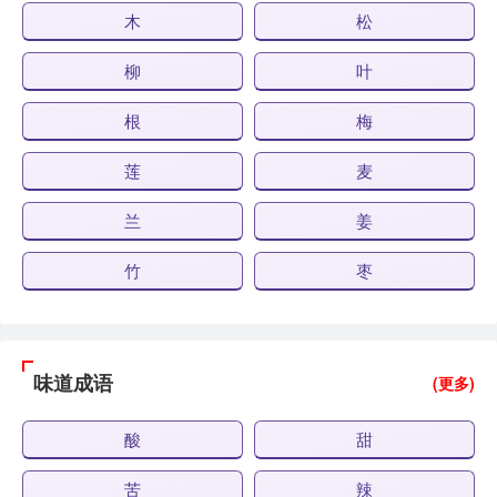
木
松
柳
叶
根
梅
莲
麦
兰
姜
竹
枣
味道成语
(更多)
酸
甜
苦
辣