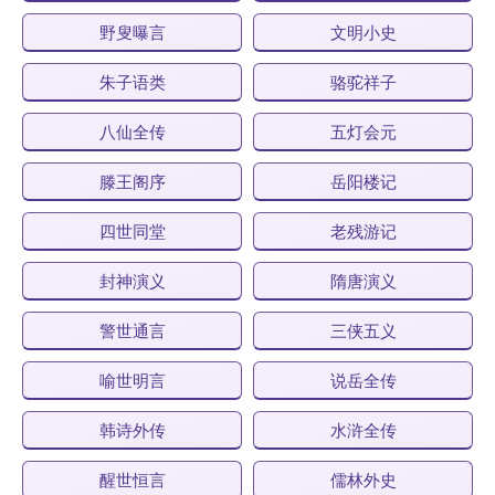
野叟曝言
文明小史
朱子语类
骆驼祥子
八仙全传
五灯会元
滕王阁序
岳阳楼记
四世同堂
老残游记
封神演义
隋唐演义
警世通言
三侠五义
喻世明言
说岳全传
韩诗外传
水浒全传
醒世恒言
儒林外史