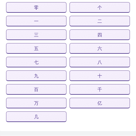
零
个
一
二
三
四
五
六
七
八
九
十
百
千
万
亿
几