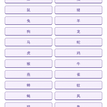
鼠
猪
兔
羊
狗
龙
马
蛇
虎
鸡
猴
牛
燕
雀
蝉
蚊
蝇
凤
猫
象