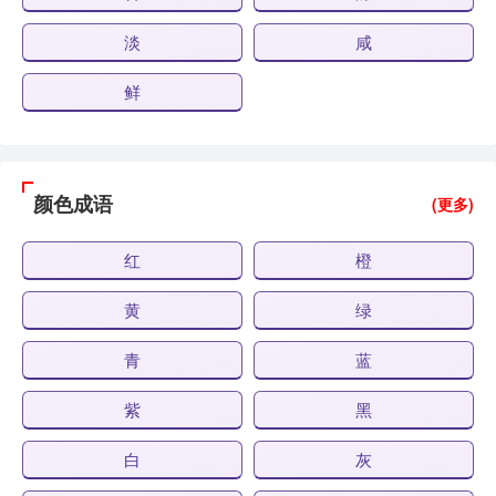
淡
咸
鲜
颜色成语
(更多)
红
橙
黄
绿
青
蓝
紫
黑
白
灰