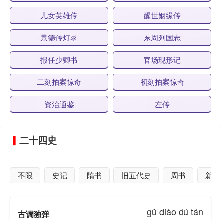
儿女英雄传
醒世姻缘传
景德传灯录
东周列国志
报任少卿书
官场现形记
二刻拍案惊奇
初刻拍案惊奇
资治通鉴
左传
二十四史
不限
史记
隋书
旧五代史
周书
新五
gǔ diào dú tán
古调独弹