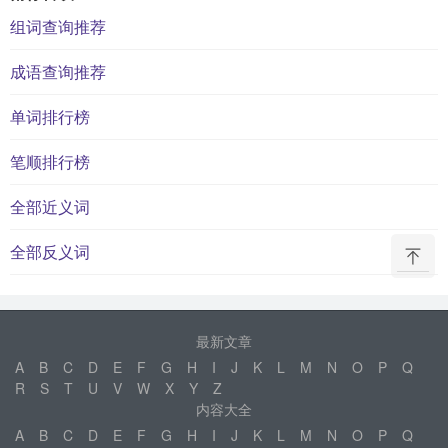
组词查询推荐
成语查询推荐
单词排行榜
笔顺排行榜
全部近义词
全部反义词
最新文章
A
B
C
D
E
F
G
H
I
J
K
L
M
N
O
P
Q
R
S
T
U
V
W
X
Y
Z
内容大全
A
B
C
D
E
F
G
H
I
J
K
L
M
N
O
P
Q