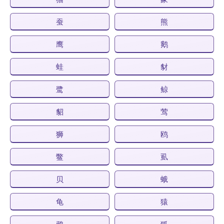
蚕
熊
鹰
鹅
蛙
豺
鹭
鲸
貂
莺
狮
鸥
鳖
虱
贝
蛾
龟
猿
鸦
狐