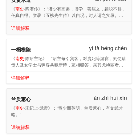
《
南史
·陶潜传》：“潜少有高趣，博学，善属文，颖脱不群，
任真自得。尝著《五柳先生传》以自况，时人谓之实录。其
亲朋好事，或载酒肴而往，潜亦无所辞焉。每一醉，则大适
详细解释
融然。”
yī tà héng chén
一榻横陈
《
南史
·陈后主纪》：“后主每引宾客，对贵妃等游宴，则使诸
贵人及女学士与狎客共赋新诗，互相赠答，采其尤艳丽者，
以为曲调，被以新声，选宫女有容色者以千百数，令习而歌
详细解释
之，分部迭进，持以相乐。其曲有《玉树后庭花》、《临春
乐》等，大指所归，皆美张贵妃、孔贵嫔之容色也。君臣酣
饮，从夕达旦，以此为常。而盛修宫室，无时休止。税江税
lán zhì huì xīn
市，征取百端。刑罚酷滥，牢狱常满。士民嗟怨，天下崩
兰质蕙心
离。”
《
南史
·宋纪上·武帝》：“帝少而英明，兰质蕙心，有文武才
略。”
详细解释