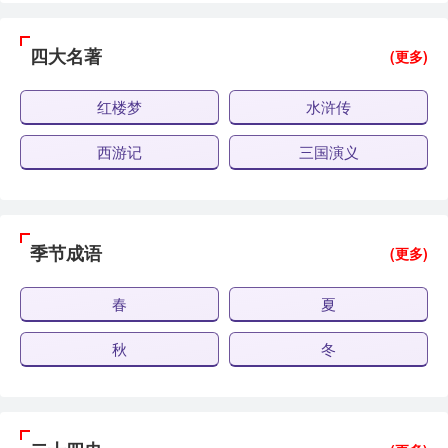
四大名著
(更多)
红楼梦
水浒传
西游记
三国演义
季节成语
(更多)
春
夏
秋
冬