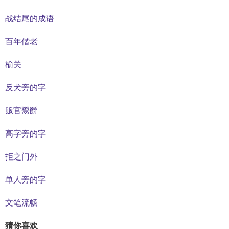
战结尾的成语
百年偕老
榆关
反犬旁的字
贩官鬻爵
高字旁的字
拒之门外
单人旁的字
文笔流畅
猜你喜欢