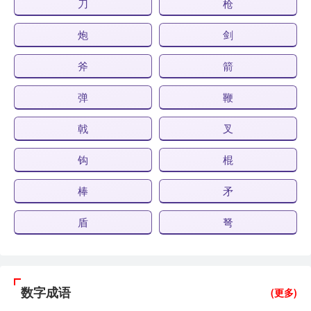
刀
枪
炮
剑
斧
箭
弹
鞭
戟
叉
钩
棍
棒
矛
盾
弩
数字成语
(更多)