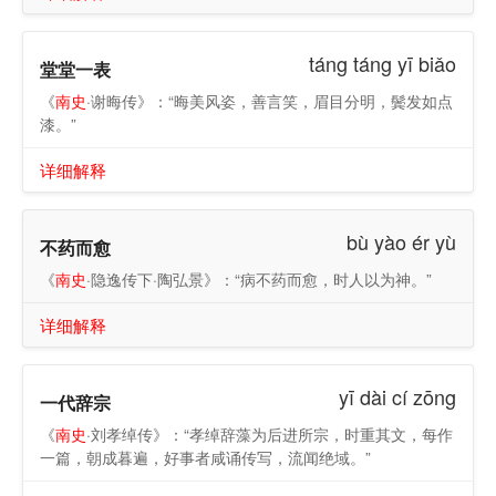
táng táng yī biǎo
堂堂一表
《
南史
·谢晦传》：“晦美风姿，善言笑，眉目分明，鬓发如点
漆。”
详细解释
bù yào ér yù
不药而愈
《
南史
·隐逸传下·陶弘景》：“病不药而愈，时人以为神。”
详细解释
yī dài cí zōng
一代辞宗
《
南史
·刘孝绰传》：“孝绰辞藻为后进所宗，时重其文，每作
一篇，朝成暮遍，好事者咸诵传写，流闻绝域。”