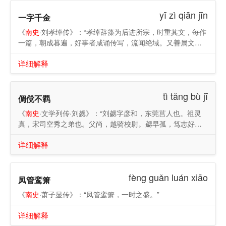
yī zì qiān jīn
一字千金
《
南史
·刘孝绰传》：“孝绰辞藻为后进所宗，时重其文，每作
一篇，朝成暮遍，好事者咸诵传写，流闻绝域。又善属文，
闲尺牍，方寸千言，酬对无倦，议者以为‘一字千金’。”
详细解释
tì tǎng bù jī
倜傥不羁
《
南史
·文学列传·刘勰》：“刘勰字彦和，东莞莒人也。祖灵
真，宋司空秀之弟也。父尚，越骑校尉。勰早孤，笃志好
学。家贫不婚娶，依沙门僧祐，与之居处，积十余年，遂博
详细解释
通经论，因区别部类，录而序之。今定林寺经藏，勰所定
也。天监中，兼东宫通事舍人，时七庙飨荐，已用蔬果，而
二郊农社，犹有牺牲；勰乃表言二郊宜与七庙同改。诏付尚
fèng guǎn luán xiāo
书议，依勰所陈。迁步兵校尉，兼舍人如故。昭明太子好文
凤管鸾箫
学，深爱接之。初，勰撰《文心雕龙》五十篇，论古今文
《
南史
·萧子显传》：“凤管鸾箫，一时之盛。”
体，引而次之。其序曰：‘夫文心者，言为文之用心也。昔涓
子《琴心》，王孙《巧心》，心哉美矣，故用之焉。古来文
详细解释
章，以雕缛成体，岂取驺奭之群言雕龙也。夫宇宙绵邈，黎