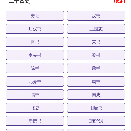
二十四史
(更多)
史记
汉书
后汉书
三国志
晋书
宋书
南齐书
梁书
陈书
魏书
北齐书
周书
隋书
南史
北史
旧唐书
新唐书
旧五代史