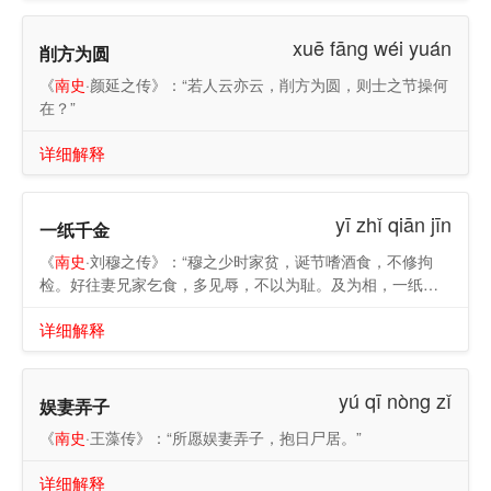
献纷杂，拔萃出类，智术而已。岁月飘忽，性灵不居，腾声
飞实，制作而已。夫有肖貌天地，禀性五才，拟耳目于日
xuē fāng wéi yuán
削方为圆
月，方声气乎风雷，其超出万物，亦已灵矣。形同草木之
脆，名逾金石之坚，是以君子处世，树德建言，岂好辩哉？
《
南史
·颜延之传》：“若人云亦云，削方为圆，则士之节操何
不得已也！’既成，未为时流所称。勰自重其文，欲取定于沈
在？”
约。约时贵盛，无由自达，乃负其书，候约出，干之于车
前，状若货鬻者。约便命取读，大重之，谓为深得文理，常
详细解释
陈诸几案。然勰为文长于佛理，京师寺塔及名僧碑志，必请
勰制文。有敕与慧震沙门于定林寺撰经证，功毕，遂启求出
家，先燔鬓发以自誓，敕许之。乃于寺变服，改名慧地。未
yī zhǐ qiān jīn
一纸千金
期而卒。文集行于世。”
《
南史
·刘穆之传》：“穆之少时家贫，诞节嗜酒食，不修拘
检。好往妻兄家乞食，多见辱，不以为耻。及为相，一纸之
书，值千金之价。”
详细解释
yú qī nòng zǐ
娱妻弄子
《
南史
·王藻传》：“所愿娱妻弄子，抱日尸居。”
详细解释