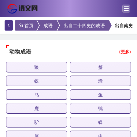
首页
成语
出自二十四史的成语
出自南史
动物成语
(更多)
狼
蟹
蚁
蜂
鸟
鱼
鹿
鸭
驴
蝶
犀
虫