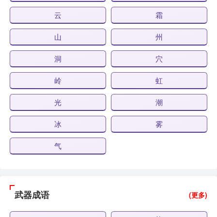
云
霜
山
州
洞
穴
岭
虹
光
潮
冰
雾
气
武器成语
(更多)