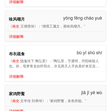
详细解释
yǒng fēng cháo yuè
咏风嘲月
《
南史
·王僧孺传》：“僧孺工属文，善咏风嘲月。”
详细解释
bù yī shū shí
布衣疏食
《
南史
·隐逸传下·陶弘景》：“陶弘景，字通明，丹阳秣陵人
也。初，母梦青龙自怀而出，并见两天人手执香炉来至其
所，已而有娠，遂产弘景。幼有异操，年十岁，得葛洪《神
详细解释
仙传》，昼夜研寻，便有养生之志。谓人曰：‘仰青云，睹白
日，不觉为远矣。’及长，身长七尺七寸，神仪明秀，朗目疏
眉，细形长耳。读书万余卷，一事不知，以为深耻。善琴
jiā jī yě wù
棋，工草隶，末年不复肯言人间事。”
家鸡野鹜
《
南史
·文学传·刘孝绰》：“家鸡野鹜，各有所能。”
详细解释