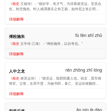
《
南史
·王籍传》：“籍好学，有才气，为诗慕谢灵运。至其合
也，殆无愧色。时人咸谓康乐之有王籍，如仲尼之有丘明，
老聃之有严周。行成于思，毁于随，其来尚矣。”
详细解释
fù fěn shī zhū
傅粉施朱
《
南史
·文学传·江淹》：“傅粉施朱，以自夸也。”
详细解释
rén zhōng zhī lóng
人中之龙
《
南史
·谢灵运传》：“谢灵运，陈郡阳夏人也。祖玄，晋车骑
将军。父瑍，生而不慧，为秘书郎，蚤亡。灵运幼便颖悟，
玄甚异之，谓亲知曰：‘我乃生瑍，瑍那得生灵运！’”
详细解释
ān pín lè dào
安贫乐道