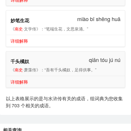
miào bǐ shēng huā
妙笔生花
《
南史
·文学传》：“笔端生花，文思泉涌。”
详细解释
qiān tóu jú nú
千头橘奴
《
南史
·萧藻传》：“吾有千头橘奴，足得供事。”
详细解释
以上表格展示的是与水浒传有关的成语，组词典为您收集
到 703 个相关的成语。
相关查询