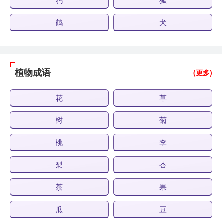
鹤
犬
植物成语
(更多)
花
草
树
菊
桃
李
梨
杏
茶
果
瓜
豆