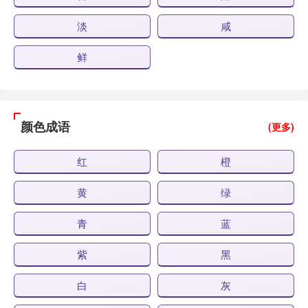
淡
咸
鲜
颜色成语
(更多)
红
橙
黄
绿
青
蓝
紫
黑
白
灰