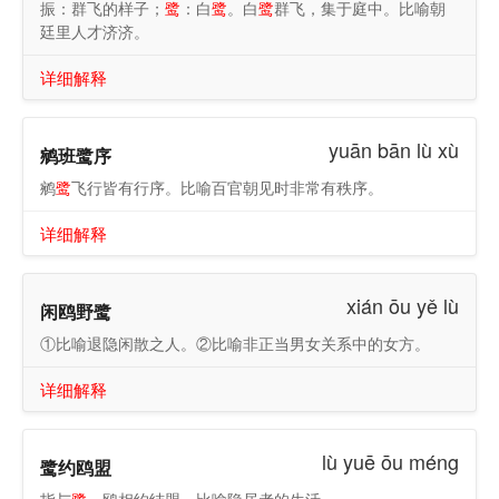
振：群飞的样子；
鹭
：白
鹭
。白
鹭
群飞，集于庭中。比喻朝
廷里人才济济。
详细解释
yuān bān lù xù
鹓班鹭序
鹓
鹭
飞行皆有行序。比喻百官朝见时非常有秩序。
详细解释
xián ōu yě lù
闲鸥野鹭
①比喻退隐闲散之人。②比喻非正当男女关系中的女方。
详细解释
lù yuē ōu méng
鹭约鸥盟