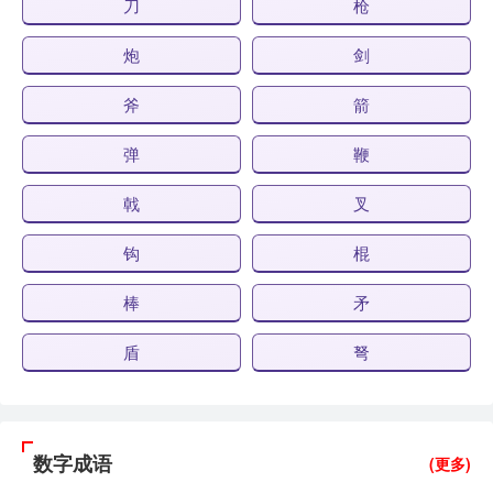
刀
枪
炮
剑
斧
箭
弹
鞭
戟
叉
钩
棍
棒
矛
盾
弩
数字成语
(更多)