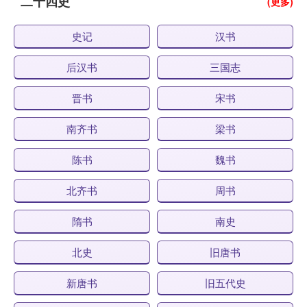
二十四史
(更多)
史记
汉书
后汉书
三国志
晋书
宋书
南齐书
梁书
陈书
魏书
北齐书
周书
隋书
南史
北史
旧唐书
新唐书
旧五代史