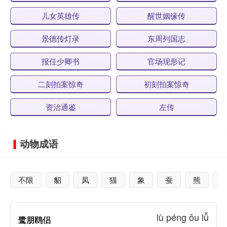
儿女英雄传
醒世姻缘传
景德传灯录
东周列国志
报任少卿书
官场现形记
二刻拍案惊奇
初刻拍案惊奇
资治通鉴
左传
动物成语
不限
貂
凤
猫
象
蚕
熊
lù péng ōu lǚ
鹭朋鸥侣