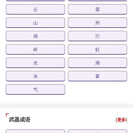
云
霜
山
州
洞
穴
岭
虹
光
潮
冰
雾
气
武器成语
(更多)