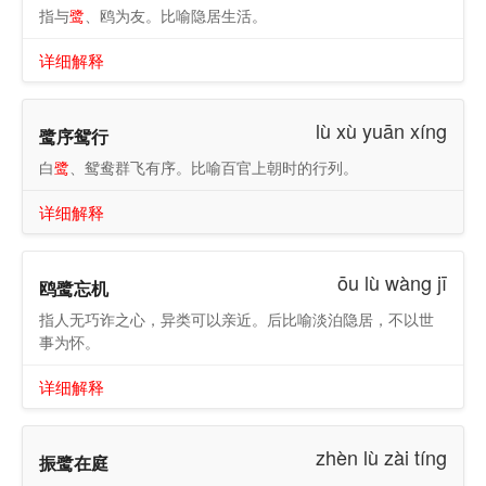
指与
鹭
、鸥为友。比喻隐居生活。
详细解释
lù xù yuān xíng
鹭序鸳行
白
鹭
、鸳鸯群飞有序。比喻百官上朝时的行列。
详细解释
ōu lù wàng jī
鸥鹭忘机
指人无巧诈之心，异类可以亲近。后比喻淡泊隐居，不以世
事为怀。
详细解释
zhèn lù zài tíng
振鹭在庭