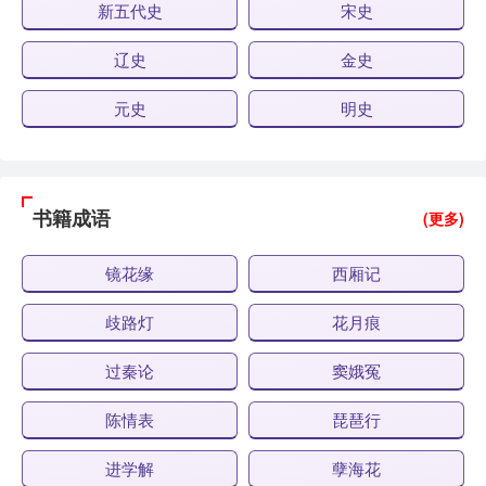
新五代史
宋史
辽史
金史
元史
明史
书籍成语
(更多)
镜花缘
西厢记
歧路灯
花月痕
过秦论
窦娥冤
陈情表
琵琶行
进学解
孽海花