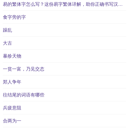
易的繁体字怎么写？这份易字繁体详解，助你正确书写汉字_汉字繁体学习
食字旁的字
躁乱
大古
暴殄天物
一贫一富，乃见交态
郑人争年
往结尾的词语有哪些
兵疲意阻
合两为一