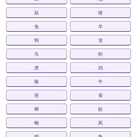
鼠
猪
兔
羊
狗
龙
马
蛇
虎
鸡
猴
牛
燕
雀
蝉
蚊
蝇
凤
猫
象