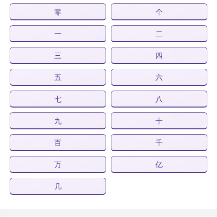
零
个
一
二
三
四
五
六
七
八
九
十
百
千
万
亿
几