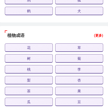
鹤
犬
植物成语
(更多)
花
草
树
菊
桃
李
梨
杏
茶
果
瓜
豆