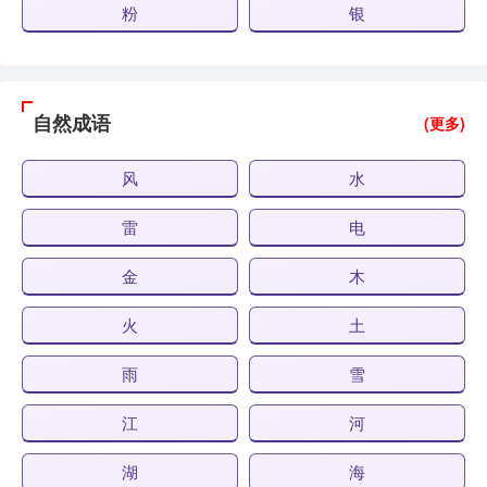
粉
银
自然成语
(更多)
风
水
雷
电
金
木
火
土
雨
雪
江
河
湖
海