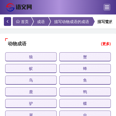
首页
成语
描写动物成语的成语
描写鹭的
动物成语
(更多)
狼
蟹
蚁
蜂
鸟
鱼
鹿
鸭
驴
蝶
犀
虫