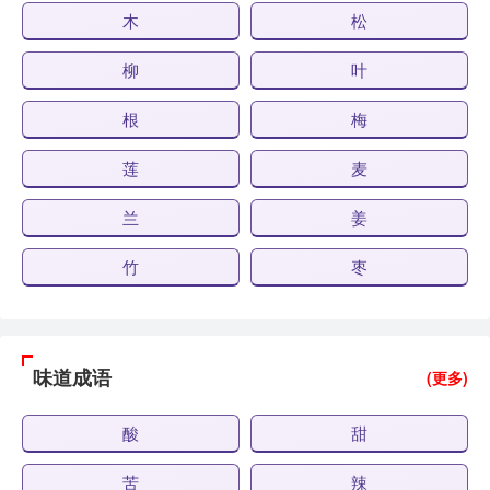
木
松
柳
叶
根
梅
莲
麦
兰
姜
竹
枣
味道成语
(更多)
酸
甜
苦
辣