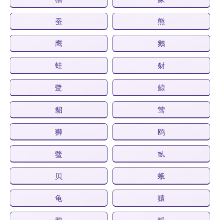
蚕
熊
鹰
鹅
蛙
豺
鹭
鲸
貂
莺
狮
鸥
鳖
虱
贝
蛾
龟
猿
鸦
狐