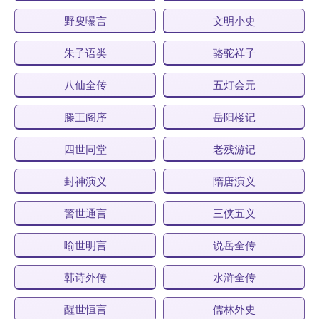
野叟曝言
文明小史
朱子语类
骆驼祥子
八仙全传
五灯会元
滕王阁序
岳阳楼记
四世同堂
老残游记
封神演义
隋唐演义
警世通言
三侠五义
喻世明言
说岳全传
韩诗外传
水浒全传
醒世恒言
儒林外史