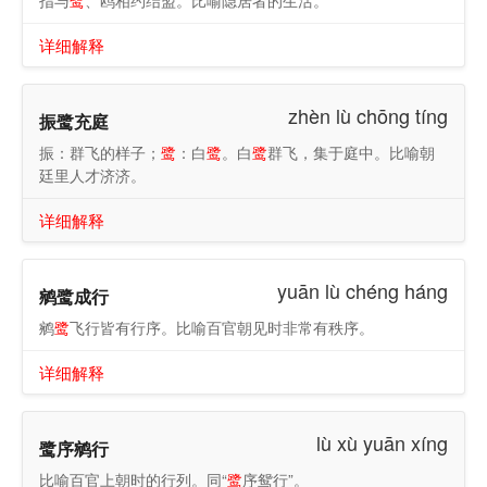
指与
鹭
、鸥相约结盟。比喻隐居者的生活。
详细解释
zhèn lù chōng tíng
振鹭充庭
振：群飞的样子；
鹭
：白
鹭
。白
鹭
群飞，集于庭中。比喻朝
廷里人才济济。
详细解释
yuān lù chéng háng
鹓鹭成行
鹓
鹭
飞行皆有行序。比喻百官朝见时非常有秩序。
详细解释
lù xù yuān xíng
鹭序鹓行
比喻百官上朝时的行列。同“
鹭
序鸳行”。