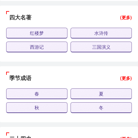
四大名著
(更多)
红楼梦
水浒传
西游记
三国演义
季节成语
(更多)
春
夏
秋
冬