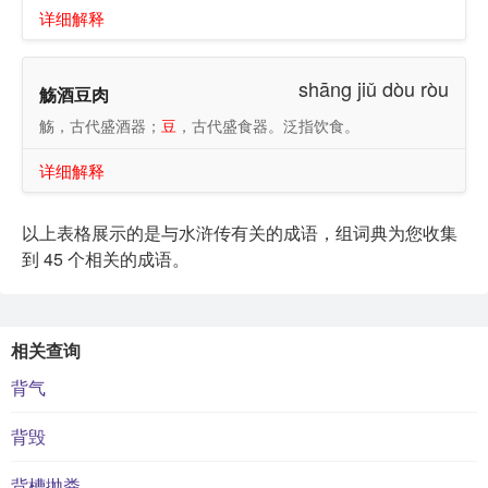
详细解释
shāng jiǔ dòu ròu
觞酒豆肉
觞，古代盛酒器；
豆
，古代盛食器。泛指饮食。
详细解释
以上表格展示的是与水浒传有关的成语，组词典为您收集
到 45 个相关的成语。
相关查询
背气
背毁
背槽抛粪