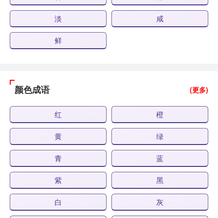
淡
咸
鲜
颜色成语
(更多)
红
橙
黄
绿
青
蓝
紫
黑
白
灰