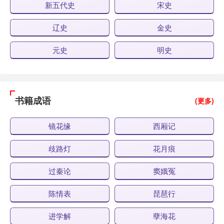
新五代史
宋史
辽史
金史
元史
明史
书籍成语
(更多)
镜花缘
西厢记
歧路灯
花月痕
过秦论
窦娥冤
陈情表
琵琶行
进学解
孽海花