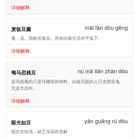
详细解释
mài fàn dòu gēng
麦饭豆羹
羹：汤。指粗劣食品。用来比喻生活水平低下。
详细解释
nú mǎ liàn zhàn dòu
驽马恋栈豆
劣马惦着的只是马棚里的饲料。比喻无能的人只贪图安逸，
无远大志向。
详细解释
yǎn guāng rú dòu
眼光如豆
指目光短浅，缺乏深远的见解