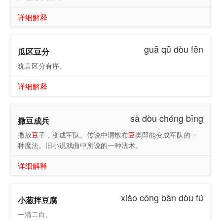
详细解释
guā qū dòu fēn
瓜区豆分
犹言区分有序。
详细解释
sǎ dòu chéng bīng
撒豆成兵
撒放
豆
子，变成军队。传说中谓散布
豆
类即能变成军队的一
种魔法。旧小说戏曲中所说的一种法术。
详细解释
xiǎo cōng bàn dòu fú
小葱拌豆腐
一清二白。