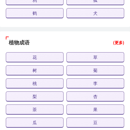
鹤
犬
植物成语
(更多)
花
草
树
菊
桃
李
梨
杏
茶
果
瓜
豆