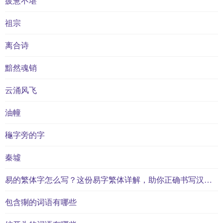
疲惫不堪
祖宗
离合诗
黯然魂销
云涌风飞
油幢
龝字旁的字
秦墟
易的繁体字怎么写？这份易字繁体详解，助你正确书写汉字_汉字繁体学习
包含猘的词语有哪些