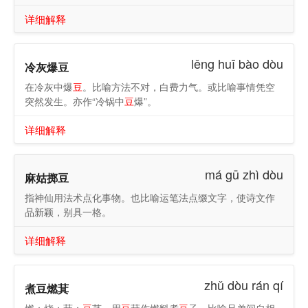
详细解释
lěng huī bào dòu
冷灰爆豆
在冷灰中爆
豆
。比喻方法不对，白费力气。或比喻事情凭空
突然发生。亦作“冷锅中
豆
爆”。
详细解释
má gū zhì dòu
麻姑掷豆
指神仙用法术点化事物。也比喻运笔法点缀文字，使诗文作
品新颖，别具一格。
详细解释
zhǔ dòu rán qí
煮豆燃萁