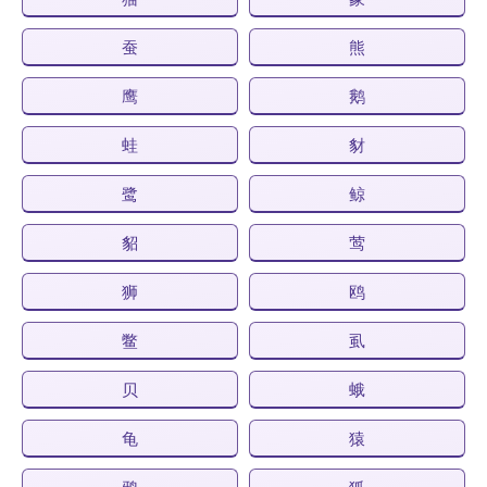
蚕
熊
鹰
鹅
蛙
豺
鹭
鲸
貂
莺
狮
鸥
鳖
虱
贝
蛾
龟
猿
鸦
狐