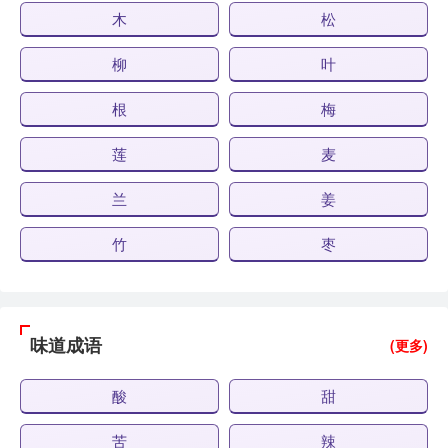
木
松
柳
叶
根
梅
莲
麦
兰
姜
竹
枣
味道成语
(更多)
酸
甜
苦
辣