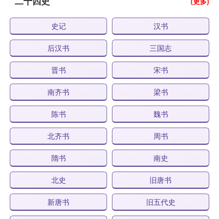
二十四史
(更多)
史记
汉书
后汉书
三国志
晋书
宋书
南齐书
梁书
陈书
魏书
北齐书
周书
隋书
南史
北史
旧唐书
新唐书
旧五代史