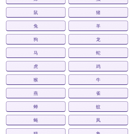
鼠
猪
兔
羊
狗
龙
马
蛇
虎
鸡
猴
牛
燕
雀
蝉
蚊
蝇
凤
猫
象