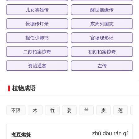
儿女英雄传
醒世姻缘传
景德传灯录
东周列国志
报任少卿书
官场现形记
二刻拍案惊奇
初刻拍案惊奇
资治通鉴
左传
植物成语
不限
木
竹
姜
兰
麦
莲
zhǔ dòu rán qí
煮豆燃箕