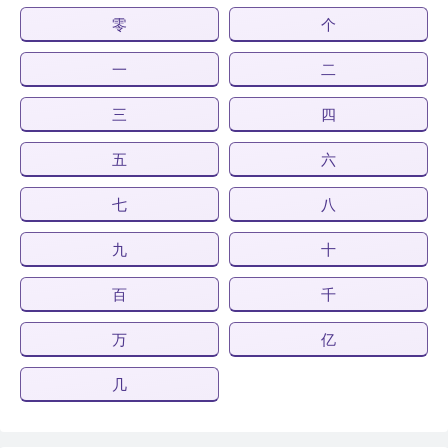
零
个
一
二
三
四
五
六
七
八
九
十
百
千
万
亿
几