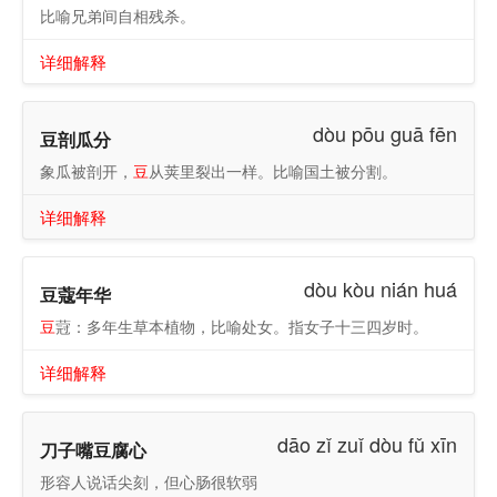
比喻兄弟间自相残杀。
详细解释
dòu pōu guā fēn
豆剖瓜分
象瓜被剖开，
豆
从荚里裂出一样。比喻国土被分割。
详细解释
dòu kòu nián huá
豆蔻年华
豆
蒄：多年生草本植物，比喻处女。指女子十三四岁时。
详细解释
dāo zǐ zuǐ dòu fǔ xīn
刀子嘴豆腐心
形容人说话尖刻，但心肠很软弱