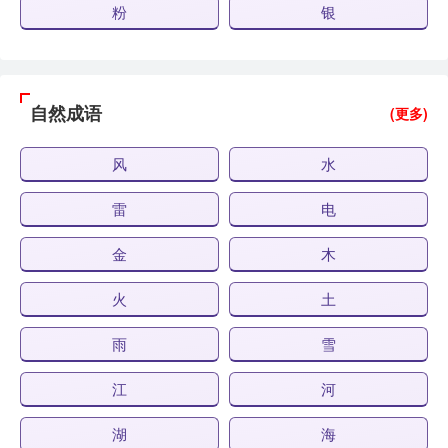
粉
银
自然成语
(更多)
风
水
雷
电
金
木
火
土
雨
雪
江
河
湖
海