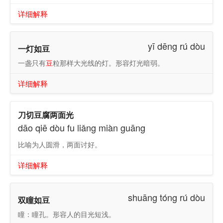
详细解释
yī dēng rú dòu
一灯如豆
一盏只有
豆
粒那样大光线的灯。形容灯光暗弱。
详细解释
刀切豆腐两面光
dāo qiē dòu fu liǎng miàn guāng
比喻为人圆滑，两面讨好。
详细解释
shuāng tóng rú dòu
双瞳如豆
瞳：瞳孔。形容人的目光短浅。