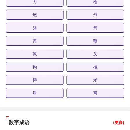
刀
枪
炮
剑
斧
箭
弹
鞭
戟
叉
钩
棍
棒
矛
盾
弩
数字成语
(更多)