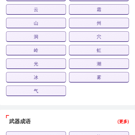
云
霜
山
州
洞
穴
岭
虹
光
潮
冰
雾
气
武器成语
(更多)