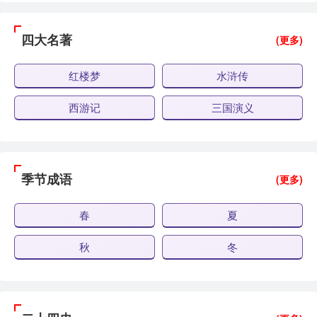
四大名著
(更多)
红楼梦
水浒传
西游记
三国演义
季节成语
(更多)
春
夏
秋
冬