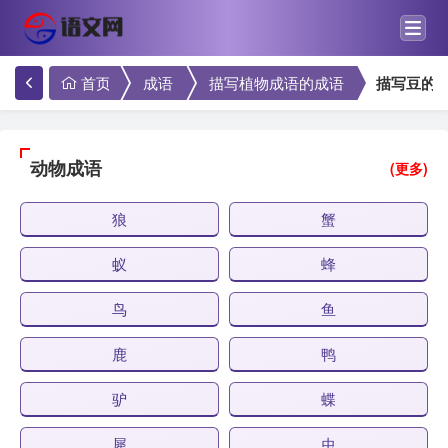
首页
成语
描写植物成语的成语
描写豆的
动物成语
(更多)
狼
蟹
蚁
蜂
鸟
鱼
鹿
鸭
驴
蝶
犀
虫