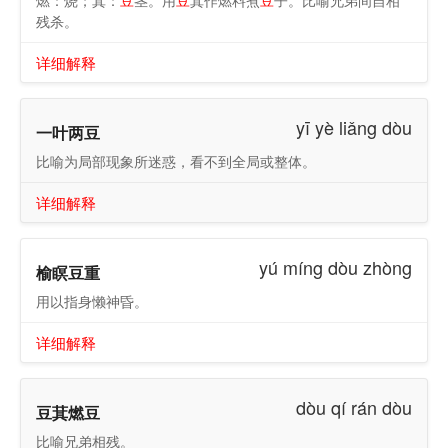
燃：烧；萁：
豆
茎。用
豆
萁作燃料煮
豆
子。比喻兄弟间自相
残杀。
详细解释
yī yè liǎng dòu
一叶两豆
比喻为局部现象所迷惑，看不到全局或整体。
详细解释
yú míng dòu zhòng
榆瞑豆重
用以指身懒神昏。
详细解释
dòu qí rán dòu
豆萁燃豆
比喻兄弟相残。