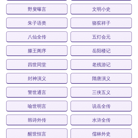
野叟曝言
文明小史
朱子语类
骆驼祥子
八仙全传
五灯会元
滕王阁序
岳阳楼记
四世同堂
老残游记
封神演义
隋唐演义
警世通言
三侠五义
喻世明言
说岳全传
韩诗外传
水浒全传
醒世恒言
儒林外史