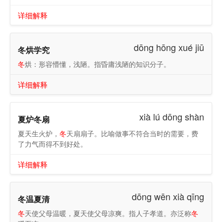
详细解释
dōng hōng xué jiū
冬烘学究
冬
烘：形容懵懂，浅陋。指昏庸浅陋的知识分子。
详细解释
xià lú dōng shàn
夏炉冬扇
夏天生火炉，
冬
天扇扇子。比喻做事不符合当时的需要，费
了力气而得不到好处。
详细解释
dōng wēn xià qīng
冬温夏清
冬
天使父母温暖，夏天使父母凉爽。指人子孝道。亦泛称
冬