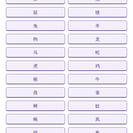
鼠
猪
兔
羊
狗
龙
马
蛇
虎
鸡
猴
牛
燕
雀
蝉
蚊
蝇
凤
猫
象