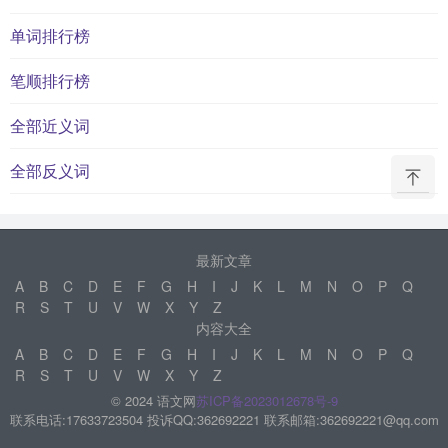
单词排行榜
笔顺排行榜
全部近义词
全部反义词
最新文章
A
B
C
D
E
F
G
H
I
J
K
L
M
N
O
P
Q
R
S
T
U
V
W
X
Y
Z
内容大全
A
B
C
D
E
F
G
H
I
J
K
L
M
N
O
P
Q
R
S
T
U
V
W
X
Y
Z
© 2024 语文网
苏ICP备2023012678号-9
联系电话:17633723504 投诉QQ:362692221 联系邮箱:362692221@qq.com