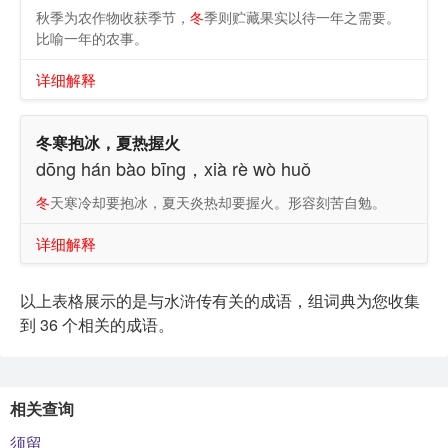
秋季为农作物收获季节，
冬
季则贮藏果实以待一年之需要。
比喻一年的农事。
详细解释
冬寒抱冰，夏热握火
dōng hán bào bīng，xià rè wò huǒ
冬
天寒冷却要抱冰，夏天炎热却要握火。形容刻苦自勉。
详细解释
以上表格展示的是与水浒传有关的成语，组词典为您收集
到 36 个相关的成语。
相关查询
须留