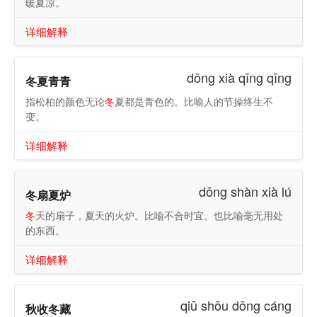
暖夏凉。
详细解释
dōng xià qīng qīng
冬夏青青
指松柏的颜色无论
冬
夏都是青色的。比喻人的节操终生不
变。
详细解释
dōng shàn xià lú
冬扇夏炉
冬
天的扇子，夏天的火炉。比喻不合时宜。也比喻毫无用处
的东西。
详细解释
qiū shōu dōng cáng
秋收冬藏