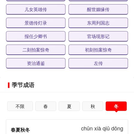
儿女英雄传
醒世姻缘传
景德传灯录
东周列国志
报任少卿书
官场现形记
二刻拍案惊奇
初刻拍案惊奇
资治通鉴
左传
季节成语
不限
春
夏
秋
冬
chūn xià qiū dōng
春夏秋冬