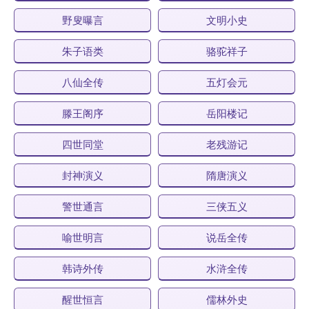
野叟曝言
文明小史
朱子语类
骆驼祥子
八仙全传
五灯会元
滕王阁序
岳阳楼记
四世同堂
老残游记
封神演义
隋唐演义
警世通言
三侠五义
喻世明言
说岳全传
韩诗外传
水浒全传
醒世恒言
儒林外史