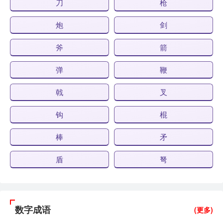
刀
枪
炮
剑
斧
箭
弹
鞭
戟
叉
钩
棍
棒
矛
盾
弩
数字成语
(更多)