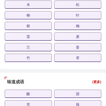
木
松
柳
叶
根
梅
莲
麦
兰
姜
竹
枣
味道成语
(更多)
酸
甜
苦
辣