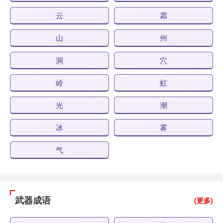
云
霜
山
州
洞
穴
岭
虹
光
潮
冰
雾
气
武器成语
(更多)