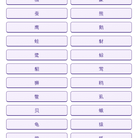
蚕
熊
鹰
鹅
蛙
豺
鹭
鲸
貂
莺
狮
鸥
鳖
虱
贝
蛾
龟
猿
鸦
狐