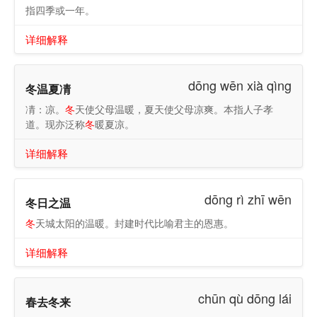
指四季或一年。
详细解释
dōng wēn xià qìng
冬温夏凊
凊：凉。
冬
天使父母温暖，夏天使父母凉爽。本指人子孝
道。现亦泛称
冬
暖夏凉。
详细解释
dōng rì zhī wēn
冬日之温
冬
天城太阳的温暖。封建时代比喻君主的恩惠。
详细解释
chūn qù dōng lái
春去冬来