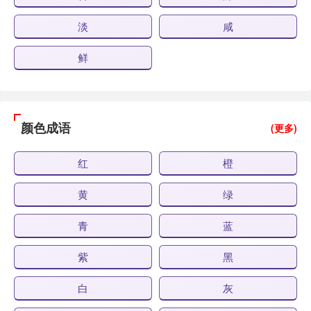
淡
咸
鲜
颜色成语
(更多)
红
橙
黄
绿
青
蓝
紫
黑
白
灰