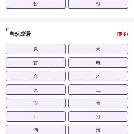
粉
银
自然成语
(更多)
风
水
雷
电
金
木
火
土
雨
雪
江
河
湖
海