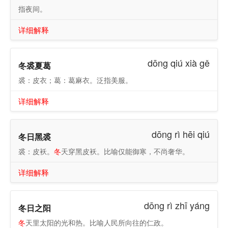
指夜间。
详细解释
dōng qiú xià gě
冬裘夏葛
裘：皮衣；葛：葛麻衣。泛指美服。
详细解释
dōng rì hēi qiú
冬日黑裘
裘：皮袄。
冬
天穿黑皮袄。比喻仅能御寒，不尚奢华。
详细解释
dōng rì zhī yáng
冬日之阳
冬
天里太阳的光和热。比喻人民所向往的仁政。