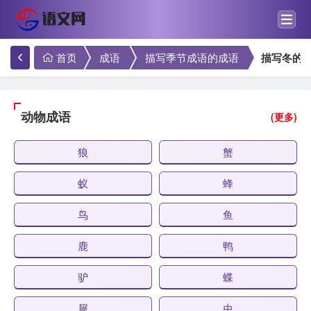
首页
成语
描写季节成语的成语
描写冬的
动物成语
(更多)
狼
蟹
蚁
蜂
鸟
鱼
鹿
鸭
驴
蝶
犀
虫