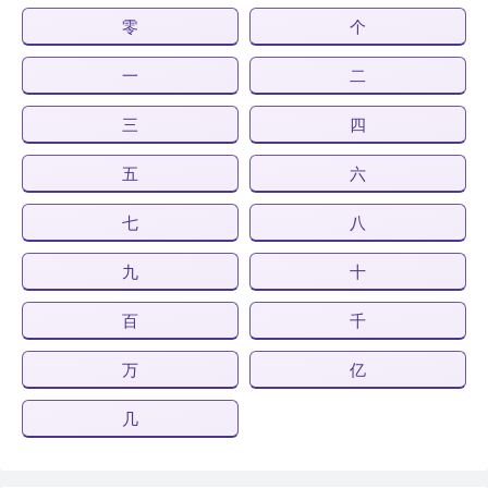
零
个
一
二
三
四
五
六
七
八
九
十
百
千
万
亿
几