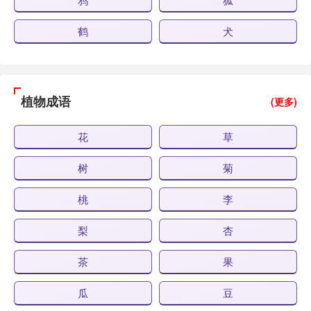
鹤
犬
植物成语
(更多)
花
草
树
菊
桃
李
梨
杏
茶
果
瓜
豆