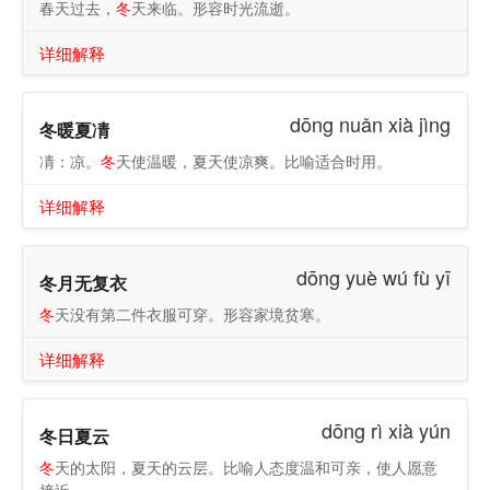
春天过去，
冬
天来临。形容时光流逝。
详细解释
dōng nuǎn xià jìng
冬暖夏凊
凊：凉。
冬
天使温暖，夏天使凉爽。比喻适合时用。
详细解释
dōng yuè wú fù yī
冬月无复衣
冬
天没有第二件衣服可穿。形容家境贫寒。
详细解释
dōng rì xià yún
冬日夏云
冬
天的太阳，夏天的云层。比喻人态度温和可亲，使人愿意