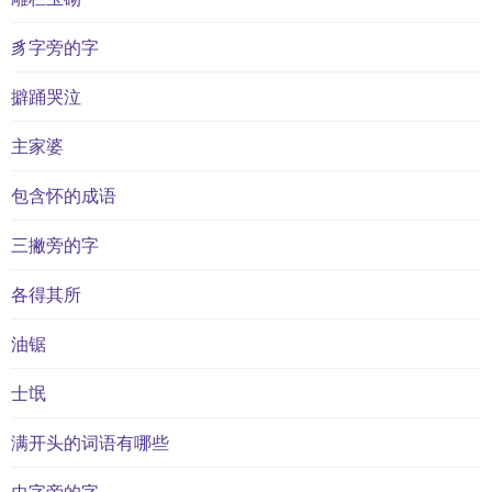
豸字旁的字
擗踊哭泣
主家婆
包含怀的成语
三撇旁的字
各得其所
油锯
士氓
满开头的词语有哪些
虫字旁的字