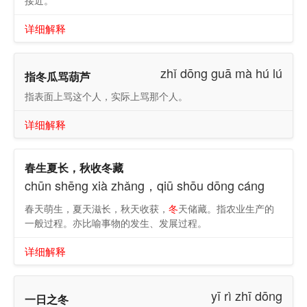
接近。
详细解释
zhǐ dōng guā mà hú lú
指冬瓜骂葫芦
指表面上骂这个人，实际上骂那个人。
详细解释
春生夏长，秋收冬藏
chūn shēng xià zhǎng，qiū shōu dōng cáng
春天萌生，夏天滋长，秋天收获，
冬
天储藏。指农业生产的
一般过程。亦比喻事物的发生、发展过程。
详细解释
yī rì zhī dōng
一日之冬