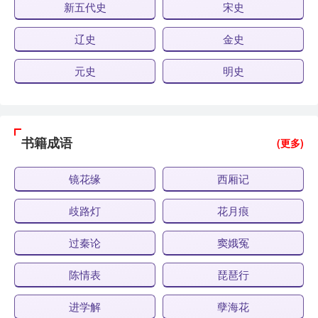
新五代史
宋史
辽史
金史
元史
明史
书籍成语
(更多)
镜花缘
西厢记
歧路灯
花月痕
过秦论
窦娥冤
陈情表
琵琶行
进学解
孽海花