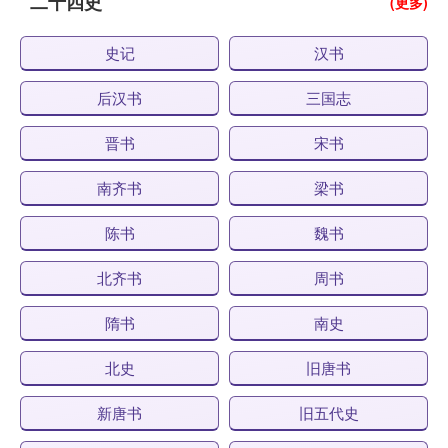
二十四史
(更多)
史记
汉书
后汉书
三国志
晋书
宋书
南齐书
梁书
陈书
魏书
北齐书
周书
隋书
南史
北史
旧唐书
新唐书
旧五代史