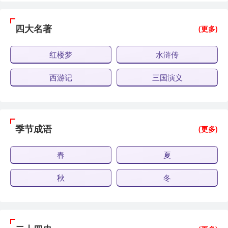
四大名著
(更多)
红楼梦
水浒传
西游记
三国演义
季节成语
(更多)
春
夏
秋
冬