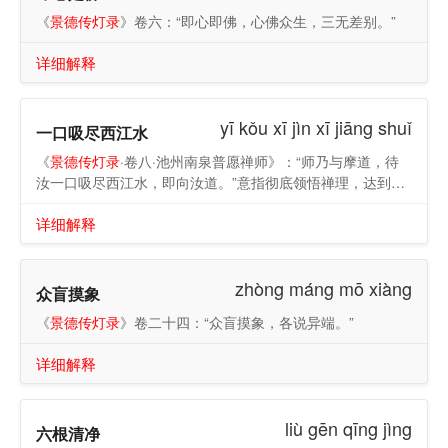
《
景德传灯录
》卷六：“即心即佛，心佛众生，三无差别。”
详细解释
yī kǒu xī jìn xī jiāng shuǐ
一口吸尽西江水
《
景德传灯录
·卷八·池州南泉普愿禅师》：“师乃与摩道，待
汝一口吸尽西江水，即向汝道。”意指彻底领悟禅理，达到心
境澄明。
详细解释
zhòng máng mō xiàng
众盲摸象
《
景德传灯录
》卷二十四：“众盲摸象，各说异端。”
详细解释
liù gēn qīng jìng
六根清净