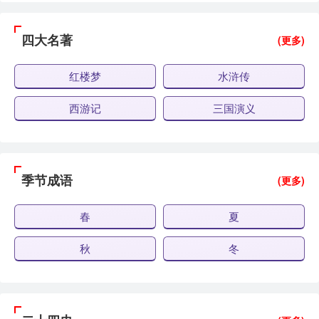
四大名著
(更多)
红楼梦
水浒传
西游记
三国演义
季节成语
(更多)
春
夏
秋
冬