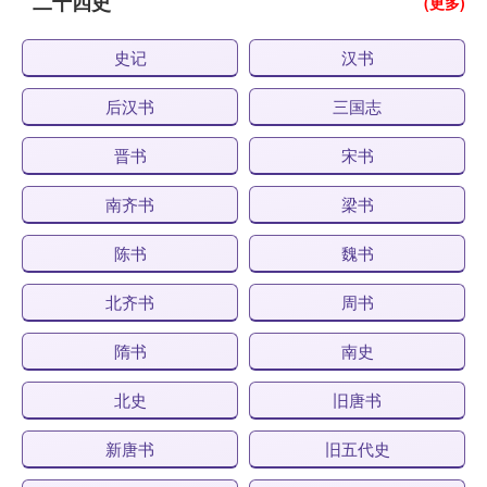
二十四史
(更多)
史记
汉书
后汉书
三国志
晋书
宋书
南齐书
梁书
陈书
魏书
北齐书
周书
隋书
南史
北史
旧唐书
新唐书
旧五代史