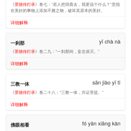
《
景德传灯录
》卷七：“若人把得粪去，我更说个什么？”意指
在美好的事物上添加不雅之物，破坏其原本的美好。
详细解释
yī chà nà
一刹那
《
景德传灯录
》卷二九：“一刹那间，妄念俱灭。”
详细解释
sān jiào yī tǐ
三教一体
《
景德传灯录
》卷二十八：“三教一体，共证菩提。”
详细解释
fó yǎn xiāng kàn
佛眼相看