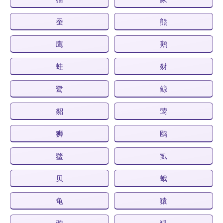
蚕
熊
鹰
鹅
蛙
豺
鹭
鲸
貂
莺
狮
鸥
鳖
虱
贝
蛾
龟
猿
鸦
狐