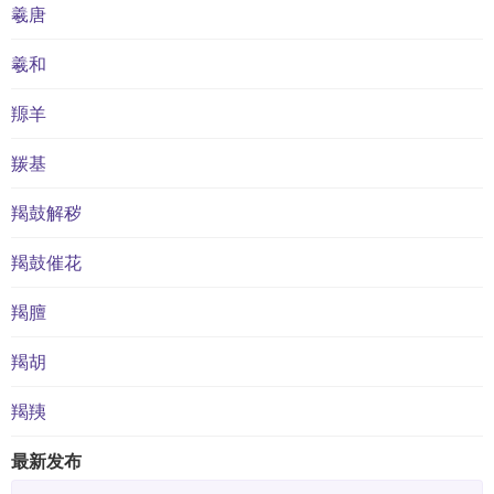
羲唐
羲和
羱羊
羰基
羯鼓解秽
羯鼓催花
羯膻
羯胡
羯羠
最新发布