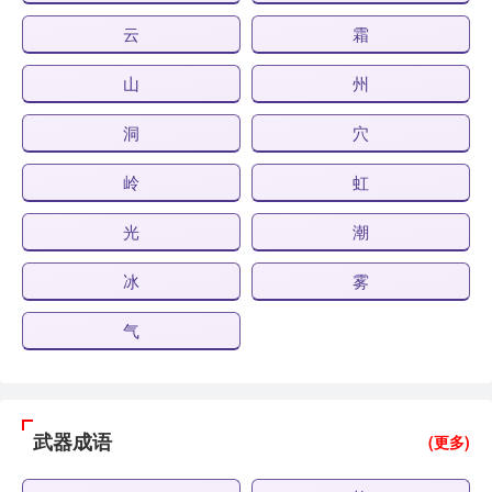
云
霜
山
州
洞
穴
岭
虹
光
潮
冰
雾
气
武器成语
(更多)