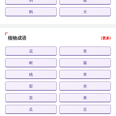
鹤
犬
植物成语
(更多)
花
草
树
菊
桃
李
梨
杏
茶
果
瓜
豆