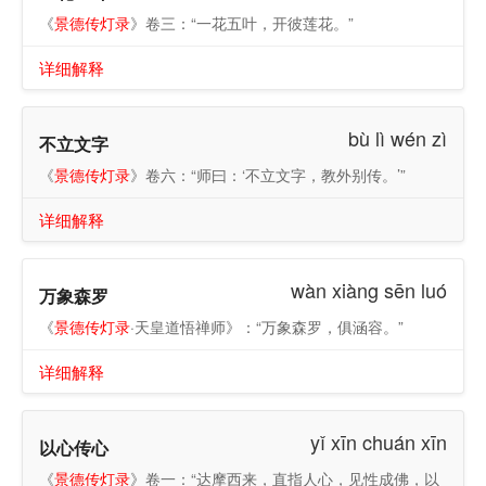
《
景德传灯录
》卷三：“一花五叶，开彼莲花。”
详细解释
bù lì wén zì
不立文字
《
景德传灯录
》卷六：“师曰：‘不立文字，教外别传。’”
详细解释
wàn xiàng sēn luó
万象森罗
《
景德传灯录
·天皇道悟禅师》：“万象森罗，俱涵容。”
详细解释
yǐ xīn chuán xīn
以心传心
《
景德传灯录
》卷一：“达摩西来，直指人心，见性成佛，以