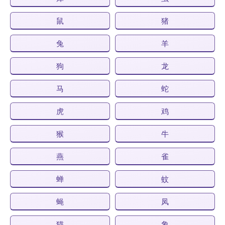
鼠
猪
兔
羊
狗
龙
马
蛇
虎
鸡
猴
牛
燕
雀
蝉
蚊
蝇
凤
猫
象