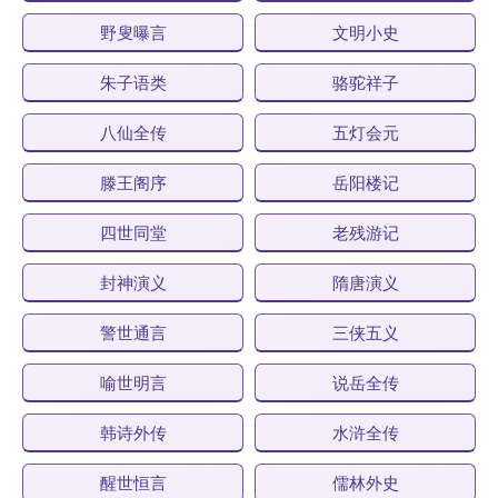
野叟曝言
文明小史
朱子语类
骆驼祥子
八仙全传
五灯会元
滕王阁序
岳阳楼记
四世同堂
老残游记
封神演义
隋唐演义
警世通言
三侠五义
喻世明言
说岳全传
韩诗外传
水浒全传
醒世恒言
儒林外史