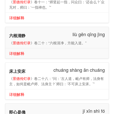
《
景德传灯录
》卷十一：“师竖起一指，问众曰：‘还会么？’众
无对，师曰：‘一指禅也。’”
详细解释
liù gēn qīng jìng
六根清静
《
景德传灯录
》卷二十：“六根清净，方能入道。”
详细解释
chuáng shàng ān chuáng
床上安床
《
景德传灯录
》卷二十八：“问：‘古人道，毗卢有师，法身有
主，如何是毗卢师、法身主？’师曰：‘不可床上安床。’”
详细解释
jí xīn shì fó
即心是佛