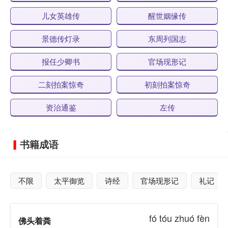
儿女英雄传
醒世姻缘传
景德传灯录
东周列国志
报任少卿书
官场现形记
二刻拍案惊奇
初刻拍案惊奇
资治通鉴
左传
书籍成语
不限
太平御览
诗经
官场现形记
礼记
fó tóu zhuó fèn
佛头着粪