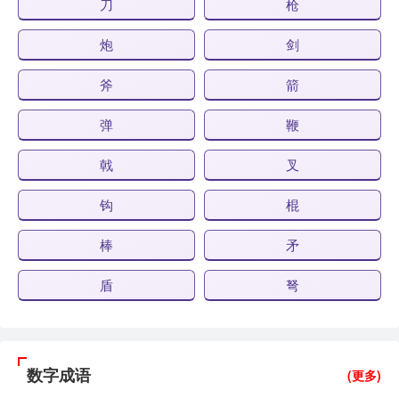
刀
枪
炮
剑
斧
箭
弹
鞭
戟
叉
钩
棍
棒
矛
盾
弩
数字成语
(更多)