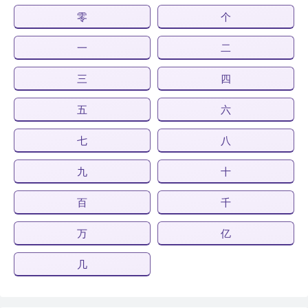
零
个
一
二
三
四
五
六
七
八
九
十
百
千
万
亿
几