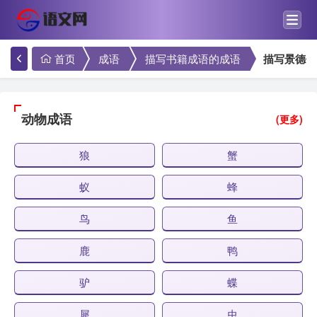
首页
成语
描写书籍成语的成语
描写景德传
动物成语
(更多)
狼
蟹
蚁
蜂
鸟
鱼
鹿
鸭
驴
蝶
犀
虫