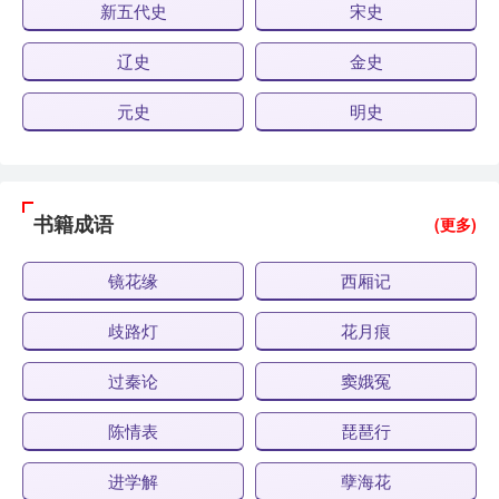
新五代史
宋史
辽史
金史
元史
明史
书籍成语
(更多)
镜花缘
西厢记
歧路灯
花月痕
过秦论
窦娥冤
陈情表
琵琶行
进学解
孽海花