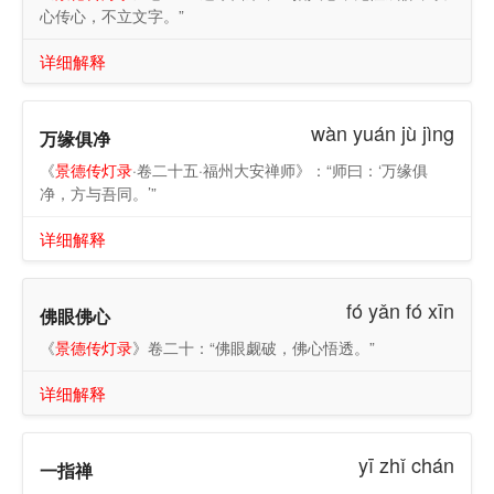
心传心，不立文字。”
详细解释
wàn yuán jù jìng
万缘俱净
《
景德传灯录
·卷二十五·福州大安禅师》：“师曰：‘万缘俱
净，方与吾同。’”
详细解释
fó yǎn fó xīn
佛眼佛心
《
景德传灯录
》卷二十：“佛眼觑破，佛心悟透。”
详细解释
yī zhǐ chán
一指禅