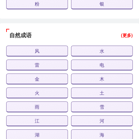
粉
银
自然成语
(更多)
风
水
雷
电
金
木
火
土
雨
雪
江
河
湖
海