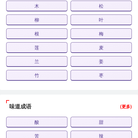
木
松
柳
叶
根
梅
莲
麦
兰
姜
竹
枣
味道成语
(更多)
酸
甜
苦
辣