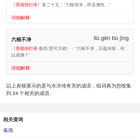
《
景德传灯录
》卷二十五：“六根清净，即是佛性。”
详细解释
liù gēn bù jìng
六根不净
《
景德传灯录
·卷四·慧可大师》：“六根不净，五蕴未除，何
以成佛？”
详细解释
以上表格展示的是与水浒传有关的成语，组词典为您收集
到 24 个相关的成语。
相关查询
羲娥