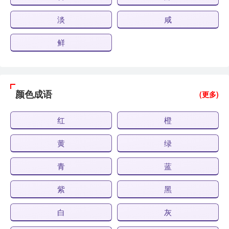
淡
咸
鲜
颜色成语
(更多)
红
橙
黄
绿
青
蓝
紫
黑
白
灰