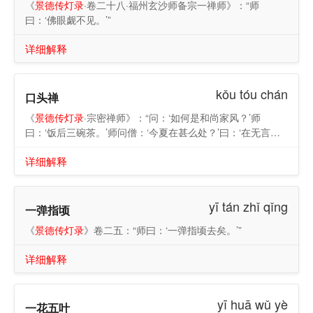
《
景德传灯录
·卷二十八·福州玄沙师备宗一禅师》：“师
曰：‘佛眼觑不见。’”
详细解释
kǒu tóu chán
口头禅
《
景德传灯录
·宗密禅师》：“问：‘如何是和尚家风？’师
曰：‘饭后三碗茶。’师问僧：‘今夏在甚么处？’曰：‘在无言上
座处。’师曰：‘在无言处作么生得闻？’僧曰：‘打破口头禅。’”
详细解释
yī tán zhǐ qǐng
一弹指顷
《
景德传灯录
》卷二五：“师曰：‘一弹指顷去矣。’”
详细解释
yī huā wǔ yè
一花五叶