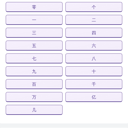
零
个
一
二
三
四
五
六
七
八
九
十
百
千
万
亿
几