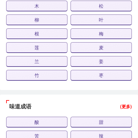
木
松
柳
叶
根
梅
莲
麦
兰
姜
竹
枣
味道成语
(更多)
酸
甜
苦
辣