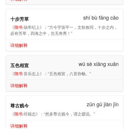
shí bù fāng cǎo
十步芳草
《
隋书
·炀帝纪上》：“方今宇宙平一，文轨攸同，十步之内，
必有芳草，四海之中，岂无奇秀！”
详细解释
wǔ sè xiāng xuān
五色相宣
《
隋书
·音乐志上》：“五色相宣，八音协畅。”
详细解释
zūn gǔ jiàn jīn
尊古贱今
《
隋书
·经籍志》：“然多尊古贱今，谓之臆说。”
详细解释