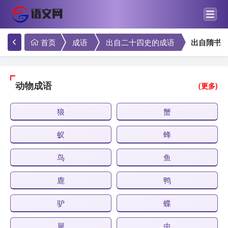
首页
成语
出自二十四史的成语
出自隋书
动物成语
(更多)
狼
蟹
蚁
蜂
鸟
鱼
鹿
鸭
驴
蝶
犀
虫