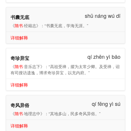
shū náng wú dǐ
书囊无底
《
隋书
·经籍志》：“书囊无底，学海无涯。”
详细解释
qí zhēn yì bǎo
奇珍异宝
《
隋书
·音乐志下》：“高祖受禅，擢为太常少卿。及受禅，诏
有司搜访遗逸，博求奇珍异宝，以充内府。”
详细解释
qí fēng yì sú
奇风异俗
《
隋书
·地理志中》：“其地多山，民多奇风异俗。”
详细解释