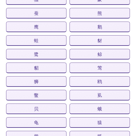
蚕
熊
鹰
鹅
蛙
豺
鹭
鲸
貂
莺
狮
鸥
鳖
虱
贝
蛾
龟
猿
鸦
狐