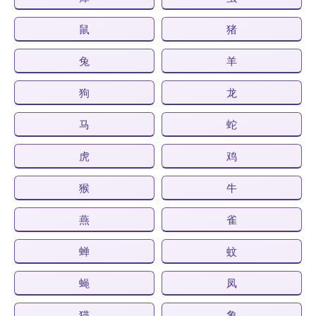
鼠
猪
兔
羊
狗
龙
马
蛇
虎
鸡
猴
牛
燕
雀
蝉
蚊
蝇
凤
猫
象