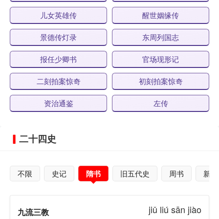
儿女英雄传
醒世姻缘传
景德传灯录
东周列国志
报任少卿书
官场现形记
二刻拍案惊奇
初刻拍案惊奇
资治通鉴
左传
二十四史
不限
史记
隋书
旧五代史
周书
新五
jiǔ liú sān jiào
九流三教