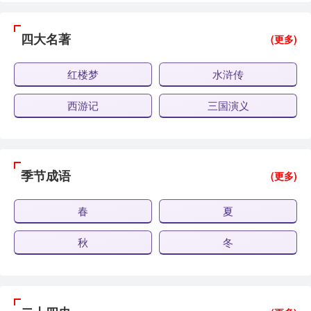
四大名著
(更多)
红楼梦
水浒传
西游记
三国演义
季节成语
(更多)
春
夏
秋
冬