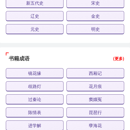
新五代史
宋史
辽史
金史
元史
明史
书籍成语
(更多)
镜花缘
西厢记
歧路灯
花月痕
过秦论
窦娥冤
陈情表
琵琶行
进学解
孽海花