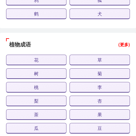
鹤
犬
植物成语
(更多)
花
草
树
菊
桃
李
梨
杏
茶
果
瓜
豆