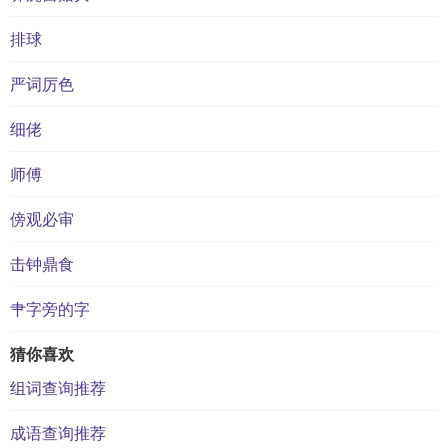
排球
严词厉色
细佬
师傅
傍观必审
击钟鼎食
肀字旁的字
猜你喜欢
组词查询推荐
成语查询推荐