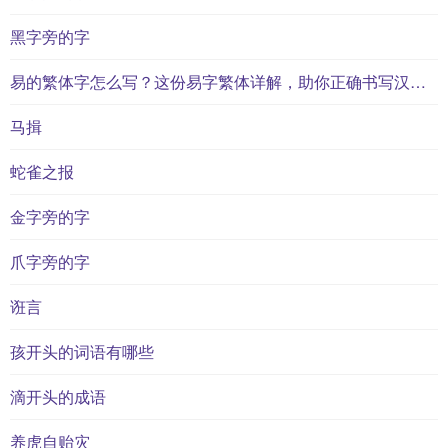
黑字旁的字
易的繁体字怎么写？这份易字繁体详解，助你正确书写汉字_汉字繁体学习
马揖
蛇雀之报
金字旁的字
爪字旁的字
诳言
孩开头的词语有哪些
滴开头的成语
养虎自贻灾