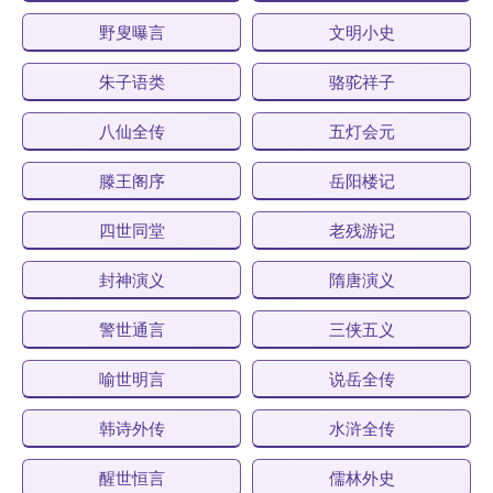
野叟曝言
文明小史
朱子语类
骆驼祥子
八仙全传
五灯会元
滕王阁序
岳阳楼记
四世同堂
老残游记
封神演义
隋唐演义
警世通言
三侠五义
喻世明言
说岳全传
韩诗外传
水浒全传
醒世恒言
儒林外史