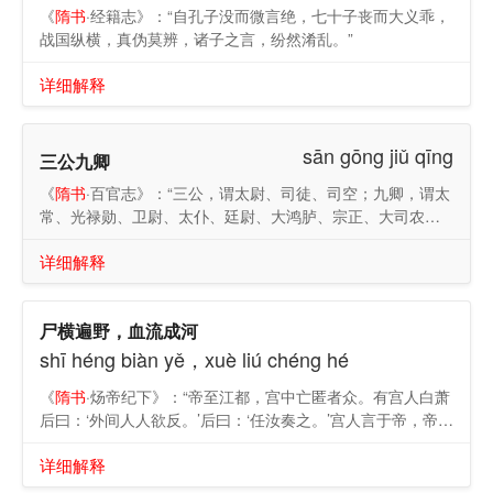
《
隋书
·经籍志》：“自孔子没而微言绝，七十子丧而大义乖，
战国纵横，真伪莫辨，诸子之言，纷然淆乱。”
详细解释
sān gōng jiǔ qīng
三公九卿
《
隋书
·百官志》：“三公，谓太尉、司徒、司空；九卿，谓太
常、光禄勋、卫尉、太仆、廷尉、大鸿胪、宗正、大司农、
少府。”
详细解释
尸横遍野，血流成河
shī héng biàn yě，xuè liú chéng hé
《
隋书
·炀帝纪下》：“帝至江都，宫中亡匿者众。有宫人白萧
后曰：‘外间人人欲反。’后曰：‘任汝奏之。’宫人言于帝，帝大
怒，以为非所宜言，斩之。其后宫人复白后，后曰：‘天下事
详细解释
一朝至此，无可救者，何用言之！徒令帝忧耳。’自是无复言
者。及宇文化及等兵反，攻玄武门，帝闻乱，易服逃于西