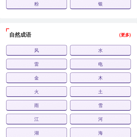
粉
银
自然成语
(更多)
风
水
雷
电
金
木
火
土
雨
雪
江
河
湖
海