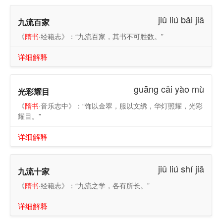
阁。裴虔通与元礼进兵排左阁，魏氏启之，遂入永巷，
jiǔ liú bǎi jiā
问：‘陛下安在？’有美人出，指云：‘在西阁。’校尉令狐行达拔
九流百家
刀直进，帝映窗扉谓行达曰：‘汝欲杀我邪？’行达曰：‘臣不
《
隋书
·经籍志》：“九流百家，其书不可胜数。”
敢，但欲奉陛下还京师耳。’因扶帝下阁。虔通，帝在东宫时
旧臣也，帝见之，谓曰：‘卿非我故人乎！何恨而至此？’虔通
详细解释
曰：‘臣不敢反，但将士思归，欲奉陛下还京师耳。’帝曰：‘朕
方欲归，正为上江米船未至，今与汝归耳。’虔通因勒兵守
之。至旦，孟秉以甲骑迎化及，化及战栗不能言，人有来谒
guāng cǎi yào mù
光彩耀目
之者，但俯首据鞍称罪过。化及至城门，德戡迎谒，引入朝
堂，号为丞相。裴虔通谓帝曰：‘百官悉在朝堂，陛下须亲出
《
隋书
·音乐志中》：“饰以金翠，服以文绣，华灯照耀，光彩
慰劳。’奉
耀目。”
详细解释
jiǔ liú shí jiā
九流十家
《
隋书
·经籍志》：“九流之学，各有所长。”
详细解释