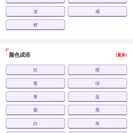
淡
咸
鲜
颜色成语
(更多)
红
橙
黄
绿
青
蓝
紫
黑
白
灰