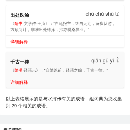
chū chǔ shū tú
出处殊涂
《
隋书
·文学传·王贞》：“白龟报主，终自无期，黄雀从游，
方须问计，非唯出处殊涂，抑亦耕桑异业。”
详细解释
qiān gǔ yī lǜ
千古一律
《
隋书
·经籍志》：“自隋以前，经籍之编，千古一律。”
详细解释
以上表格展示的是与水浒传有关的成语，组词典为您收集
到 29 个相关的成语。
相关查询