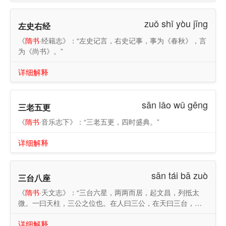
zuǒ shǐ yòu jīng
左史右经
《
隋书
·经籍志》：“左史记言，右史记事，事为《春秋》，言
为《尚书》。”
详细解释
sān lǎo wǔ gēng
三老五更
《
隋书
·音乐志下》：“三老五更，四时盛典。”
详细解释
sān tái bā zuò
三台八座
《
隋书
·天文志》：“三台六星，两两而居，起文昌，列抵太
微。一曰天柱，三公之位也。在人曰三公，在天曰三台，主
开德宣符也。”
详细解释