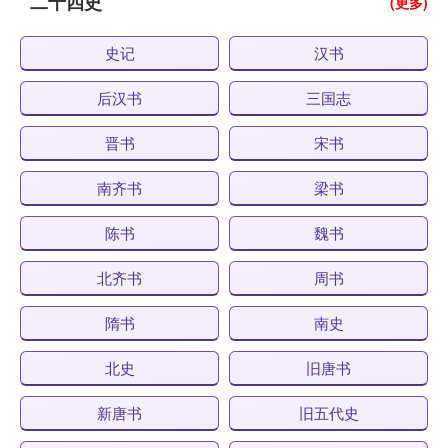
二十四史
(更多)
史记
汉书
后汉书
三国志
晋书
宋书
南齐书
梁书
陈书
魏书
北齐书
周书
隋书
南史
北史
旧唐书
新唐书
旧五代史