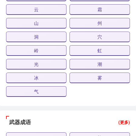
云
霜
山
州
洞
穴
岭
虹
光
潮
冰
雾
气
武器成语
(更多)