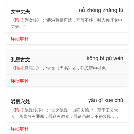
nǚ zhōng zhàng fū
女中丈夫
《
隋书
·列女传》：“裴淑英拒再嫁，守节不移，时人称其女中
丈夫。”
详细解释
kǒng bì gǔ wén
孔壁古文
《
隋书
·经籍志》：“古文《尚书》者，孔氏壁中书也。”
详细解释
yán qī xué chǔ
岩栖穴处
《
隋书
·隐逸传序》：“古之隐逸，自匹夫编户，至于王公大
人，所禀分有通塞，爵命有敝泰，爵命虽敝，不得复降，故
有岩穴幽居，草莱不剪，虽复羲皇上人，学宦非所能及，而
详细解释
况于凡庸乎！”