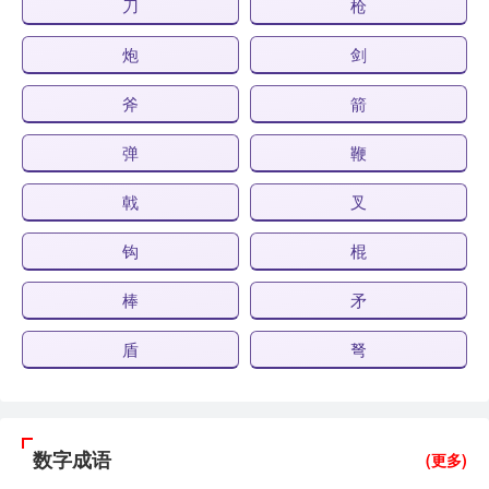
刀
枪
炮
剑
斧
箭
弹
鞭
戟
叉
钩
棍
棒
矛
盾
弩
数字成语
(更多)