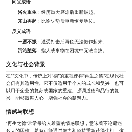
同义成语
：
浴火重生
：经历重大磨难后重新崛起。
东山再起
：比喻失势后重新恢复地位。
反义成语
：
一蹶不振
：遭受打击后再也无法振作起来。
沉沦堕落
：指人或事物在困境中无法自拔。
文化与社会背景
在**文化中，传统上对“德”的重视使得“再生之德”在现代社
会仍有其适用性。它不仅适用于个人的成长和复兴，也可
以用于企业的复苏或国家的重建。强调道德和品行的复
兴，能够鼓舞人心，增强社会的凝聚力。
情感与联想
“再生之德”常常带给人希望的情感联想，意味着不论遭遇
多大的困难，总有可能通过努力和坚持重新获得生机。这