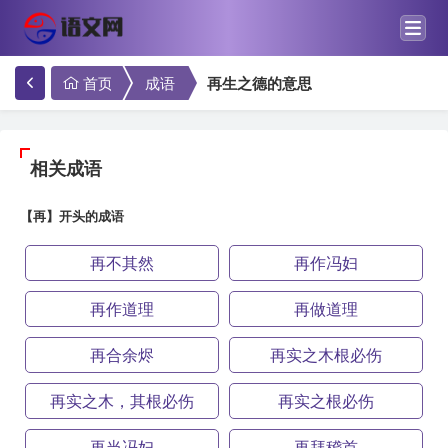
首页
成语
再生之德的意思
相关成语
【再】开头的成语
再不其然
再作冯妇
再作道理
再做道理
再合余烬
再实之木根必伤
再实之木，其根必伤
再实之根必伤
再当冯妇
再拜稽首