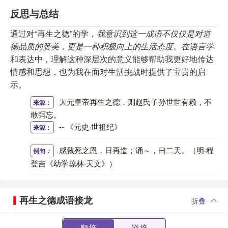
反思与总结
通过对“再生之德”的学
，我意识到这一成语不仅仅是对道
德品质的赞美，更是一种积极向上的生活态度。在语言学
和表达中，理解这种深层次的意义能够帮助我更好地传达
情感和思想，也为我在面对生活挑战时提供了宝贵的启
示。
大元皇帝再生之德，则赵氏子孙世世有赖，不
来源：
敢弭忘。
-- 《元史·世祖纪》
来源：
感救死之恩，日再造；诵～，曰二天。（明·程
例句
：
登吉《幼学琼林·天文》）
再生之德成语接龙
折叠
顺接
逆接