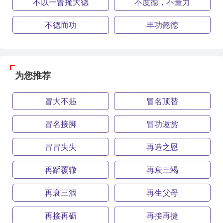
不以一眚掩大德
不度德，不量力
不德而功
丰功懿德
为您推荐
冒大不韪
冒名顶替
冒名接脚
冒功邀赏
冒冒失失
再造之恩
再蹈覆辙
再衰三竭
再衰三涸
再生父母
再接再砺
再接再捷