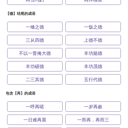
【德】结尾的成语
一飧之德
一饭之德
三从四德
上德不德
不以一眚掩大德
丰功懿德
丰功硕德
丰功茂德
二三其德
五行代德
包含【再】的成语
一呼再喏
一岁再赦
一日难再晨
一而再，再而三