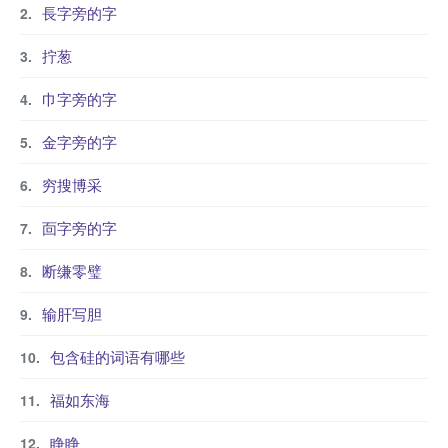
長字旁的字
拧葱
巾字旁的字
金字旁的字
穷搜博采
靣字旁的字
断缣零璧
输肝写胆
包含硅的词语有哪些
福如东海
睁睁