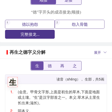
“德”字开头的成语接龙(顺接)
1
2
德以抱怨
怨入骨髓
完整接龙...
再生之德字义分解
展开
生
德
再
之
生
读音（shēng）， 生部，共5画
1.
(会意。甲骨文字形,上面是初生的草木,下面是地面
或土壤。“生”是汉字部首之一。本义:草木从土里生
长出来;滋长)。
2.
同本义。