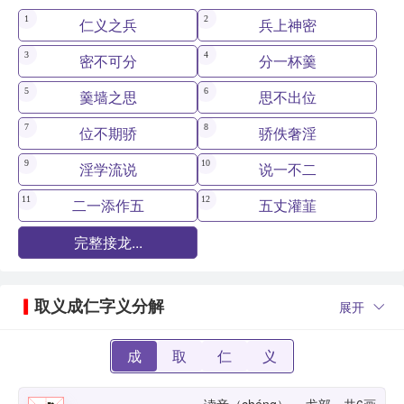
1
2
仁义之兵
兵上神密
3
4
密不可分
分一杯羹
5
6
羹墙之思
思不出位
7
8
位不期骄
骄佚奢淫
9
10
淫学流说
说一不二
11
12
二一添作五
五丈灌韮
完整接龙...
取义成仁字义分解
展开
成
取
仁
义
读音（chéng）， 戈部，共6画