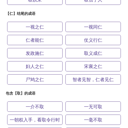
【仁】结尾的成语
一视之仁
一视同仁
仁者能仁
仗义行仁
发政施仁
取义成仁
妇人之仁
宋襄之仁
尸鸠之仁
智者见智，仁者见仁
包含【取】的成语
一介不取
一无可取
一朝权入手，看取令行时
一毫不取