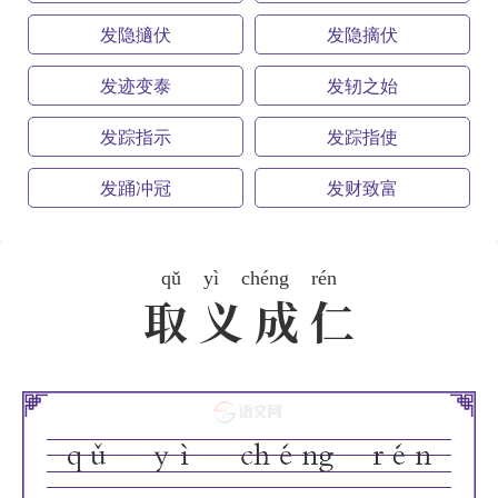
发隐擿伏
发隐摘伏
发迹变泰
发轫之始
发踪指示
发踪指使
发踊冲冠
发财致富
qǔ
yì
chéng
rén
取义成仁