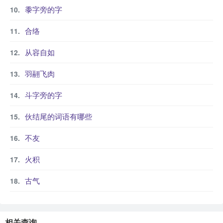
黍字旁的字
合络
从容自如
羽翮飞肉
斗字旁的字
伙结尾的词语有哪些
不友
火积
古气
相关查询