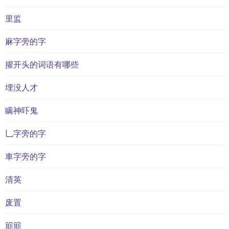
里监
麻字旁的字
擢开头的词语有哪些
埋没人才
瞒神吓鬼
乚字旁的字
車字旁的字
清英
废置
簛簛