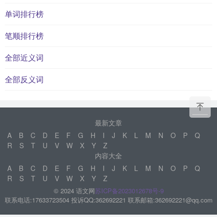
单词排行榜
笔顺排行榜
全部近义词
全部反义词
最新文章
A
B
C
D
E
F
G
H
I
J
K
L
M
N
O
P
Q
R
S
T
U
V
W
X
Y
Z
内容大全
A
B
C
D
E
F
G
H
I
J
K
L
M
N
O
P
Q
R
S
T
U
V
W
X
Y
Z
© 2024 语文网
苏ICP备2023012678号-9
联系电话:17633723504 投诉QQ:362692221 联系邮箱:362692221@qq.com