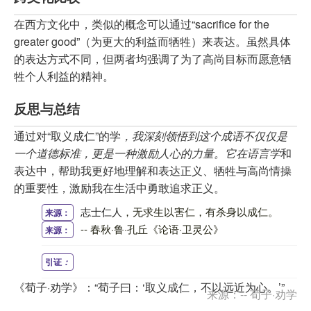
在西方文化中，类似的概念可以通过“sacrifice for the
greater good”（为更大的利益而牺牲）来表达。虽然具体
的表达方式不同，但两者均强调了为了高尚目标而愿意牺
牲个人利益的精神。
反思与总结
通过对“取义成仁”的学
，我深刻领悟到这个成语不仅仅是
一个道德标准，更是一种激励人心的力量。它在语言学
和
表达中，帮助我更好地理解和表达正义、牺牲与高尚情操
的重要性，激励我在生活中勇敢追求正义。
志士仁人
，无求生以害仁，有杀身以成仁。
来源：
-- 春秋·鲁·孔丘《论语·卫灵公》
来源：
引证
：
《荀子·劝学》：“荀子曰：‘取义成仁，不以远近为心。’”
来源：-- 荀子·劝学